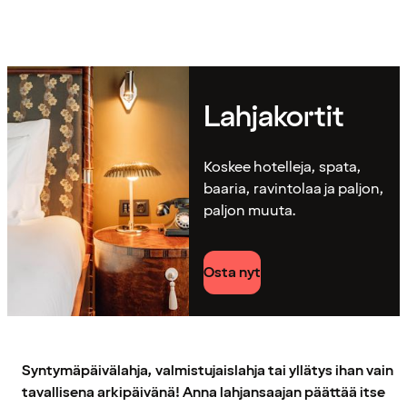
Lahjakortit
Koskee hotelleja, spata,
baaria, ravintolaa ja paljon,
paljon muuta.
Osta nyt
Syntymäpäivälahja, valmistujaislahja tai yllätys ihan vain
tavallisena arkipäivänä! Anna lahjansaajan päättää itse