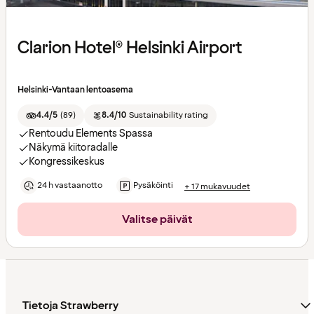
Clarion Hotel® Helsinki Airport
Helsinki-Vantaan lentoasema
4.4/5
(
89
)
8.4/10
Sustainability rating
Rentoudu Elements Spassa
Näkymä kiitoradalle
Kongressikeskus
24 h vastaanotto
Pysäköinti
+ 17 mukavuudet
Valitse päivät
Tietoja Strawberry