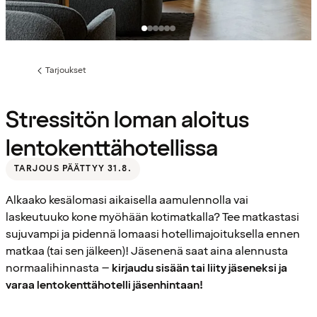
Tarjoukset
Edellinen
sivu:
Stressitön loman aloitus
lentokenttähotellissa
TARJOUS PÄÄTTYY 31.8.
Alkaako kesälomasi aikaisella aamulennolla vai
laskeutuuko kone myöhään kotimatkalla? Tee matkastasi
sujuvampi ja pidennä lomaasi hotellimajoituksella ennen
matkaa (tai sen jälkeen)! Jäsenenä saat aina alennusta
normaalihinnasta –
kirjaudu sisään tai liity jäseneksi ja
varaa lentokenttähotelli jäsenhintaan!