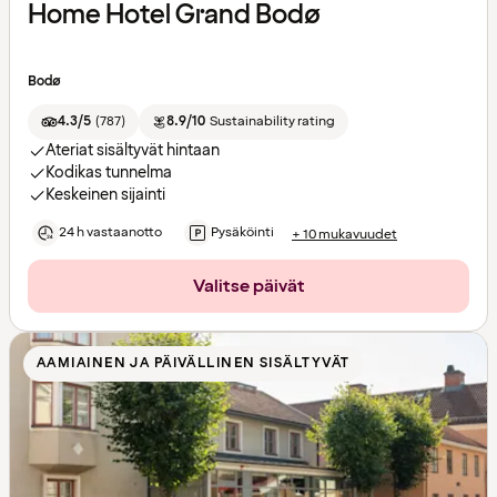
Home Hotel Grand Bodø
Bodø
4.3/5
(
787
)
8.9/10
Sustainability rating
Ateriat sisältyvät hintaan
Kodikas tunnelma
Keskeinen sijainti
24 h vastaanotto
Pysäköinti
+ 10 mukavuudet
Valitse päivät
AAMIAINEN JA PÄIVÄLLINEN SISÄLTYVÄT