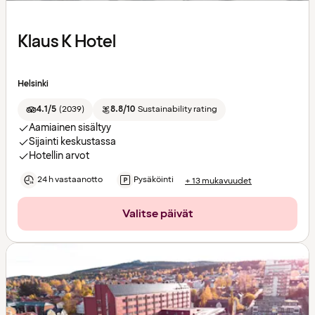
Klaus K Hotel
Helsinki
4.1/5
(
2039
)
8.8/10
Sustainability rating
Aamiainen sisältyy
Sijainti keskustassa
Hotellin arvot
24 h vastaanotto
Pysäköinti
+ 13 mukavuudet
Valitse päivät