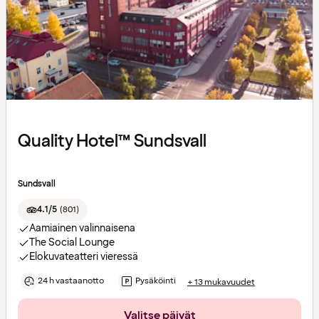
Quality Hotel™ Sundsvall
Sundsvall
4.1/5
(
801
)
Aamiainen valinnaisena
The Social Lounge
Elokuvateatteri vieressä
24 h vastaanotto
Pysäköinti
+ 13 mukavuudet
Valitse päivät