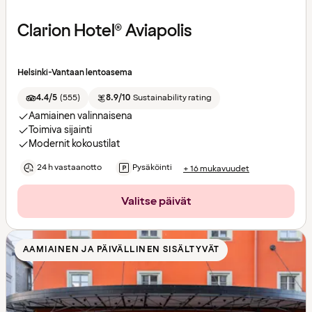
Clarion Hotel® Aviapolis
Helsinki-Vantaan lentoasema
4.4/5
(
555
)
8.9/10
Sustainability rating
Aamiainen valinnaisena
Toimiva sijainti
Modernit kokoustilat
24 h vastaanotto
Pysäköinti
+ 16 mukavuudet
Valitse päivät
AAMIAINEN JA PÄIVÄLLINEN SISÄLTYVÄT