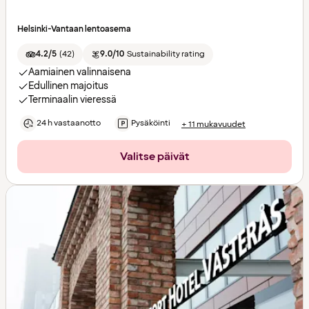
Helsinki-Vantaan lentoasema
4.2/5
(
42
)
9.0/10
Sustainability rating
Aamiainen valinnaisena
Edullinen majoitus
Terminaalin vieressä
24 h vastaanotto
Pysäköinti
+ 11 mukavuudet
Valitse päivät