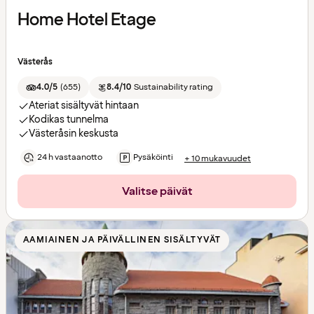
Home Hotel Etage
Västerås
4.0/5
(
655
)
8.4/10
Sustainability rating
Ateriat sisältyvät hintaan
Kodikas tunnelma
Västeråsin keskusta
24 h vastaanotto
Pysäköinti
+ 10 mukavuudet
Valitse päivät
AAMIAINEN JA PÄIVÄLLINEN SISÄLTYVÄT