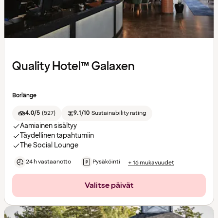
Quality Hotel™ Galaxen
Borlänge
4.0/5
(
527
)
9.1/10
Sustainability rating
Aamiainen sisältyy
Täydellinen tapahtumiin
The Social Lounge
24 h vastaanotto
Pysäköinti
+ 16 mukavuudet
Valitse päivät