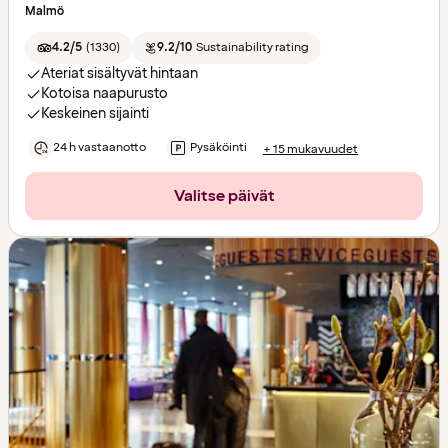
Malmö
4.2/5
(
1330
)
9.2/10
Sustainability rating
Ateriat sisältyvät hintaan
Kotoisa naapurusto
Keskeinen sijainti
24 h vastaanotto
Pysäköinti
+ 15 mukavuudet
Valitse päivät