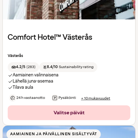
Comfort Hotel™ Västerås
Västerås
4.2/5
(
283
)
8.4/10
Sustainability rating
Aamiainen valinnaisena
Lähellä juna-asemaa
Tilava aula
24 h vastaanotto
Pysäköinti
+ 10 mukavuudet
Valitse päivät
AAMIAINEN JA PÄIVÄLLINEN SISÄLTYVÄT