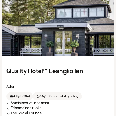
Quality Hotel™ Leangkollen
Asker
4.0/5
(
284
)
8.5/10
Sustainability rating
Aamiainen valinnaisena
Erinomainen ruoka
The Social Lounge