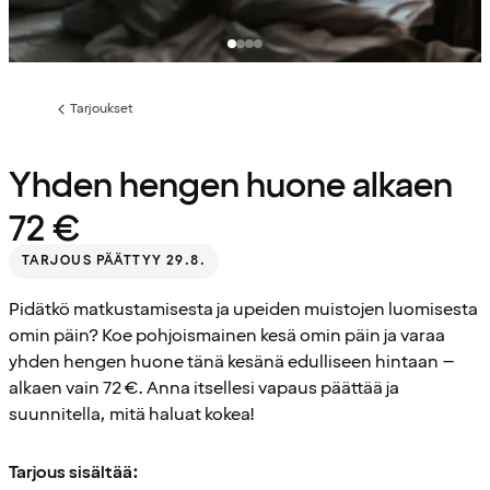
Tarjoukset
Edellinen
sivu:
Yhden hengen huone alkaen
72 €
TARJOUS PÄÄTTYY 29.8.
Pidätkö matkustamisesta ja upeiden muistojen luomisesta
omin päin? Koe pohjoismainen kesä omin päin ja varaa
yhden hengen huone tänä kesänä edulliseen hintaan –
alkaen vain 72 €. Anna itsellesi vapaus päättää ja
suunnitella, mitä haluat kokea!
Tarjous sisältää: