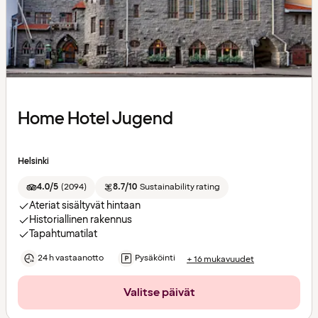
Home Hotel Jugend
Helsinki
4.0/5
(
2094
)
8.7/10
Sustainability rating
Ateriat sisältyvät hintaan
Historiallinen rakennus
Tapahtumatilat
24 h vastaanotto
Pysäköinti
+ 16 mukavuudet
Valitse päivät