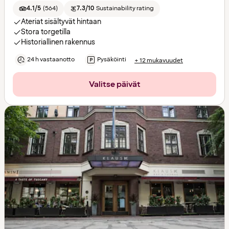
4.1/5
(
564
)
7.3/10
Sustainability rating
Ateriat sisältyvät hintaan
Stora torgetilla
Historiallinen rakennus
24 h vastaanotto
Pysäköinti
+ 12 mukavuudet
Valitse päivät