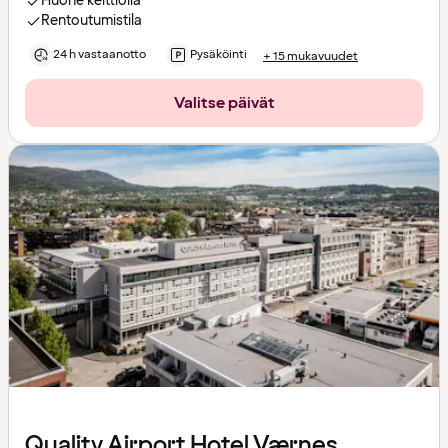
Huone keittiöllä
Rentoutumistila
24 h vastaanotto
Pysäköinti
+ 15 mukavuudet
Valitse päivät
Quality Airport Hotel Værnes