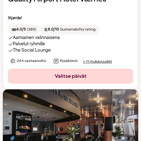
Stjørdal
4.0/5
(
385
)
8.0/10
Sustainability rating
Aamiainen valinnaisena
Palvelut ryhmille
The Social Lounge
24 h vastaanotto
Pysäköinti
+ 11 mukavuudet
Valitse päivät