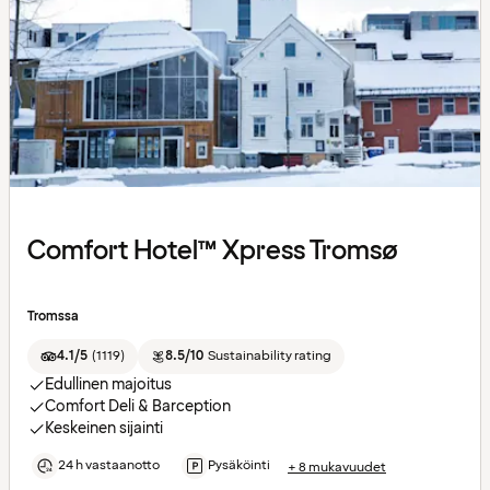
Comfort Hotel™ Xpress Tromsø
Tromssa
4.1/5
(
1119
)
8.5/10
Sustainability rating
Edullinen majoitus
Comfort Deli & Barception
Keskeinen sijainti
24 h vastaanotto
Pysäköinti
+ 8 mukavuudet