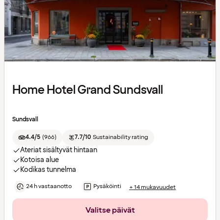
Home Hotel Grand Sundsvall
Sundsvall
4.4/5
(
966
)
7.7/10
Sustainability rating
Ateriat sisältyvät hintaan
Kotoisa alue
Kodikas tunnelma
24 h vastaanotto
Pysäköinti
+ 14 mukavuudet
Valitse päivät