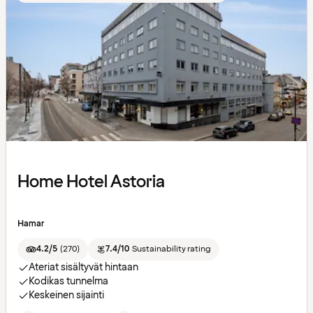
Home Hotel Astoria
Hamar
4.2/5
(
270
)
7.4/10
Sustainability rating
Ateriat sisältyvät hintaan
Kodikas tunnelma
Keskeinen sijainti