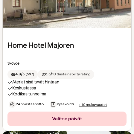
Home Hotel Majoren
Skövde
4.3/5
(
597
)
8.5/10
Sustainability rating
Ateriat sisältyvät hintaan
Keskustassa
Kodikas tunnelma
24 h vastaanotto
Pysäköinti
+ 10 mukavuudet
Valitse päivät