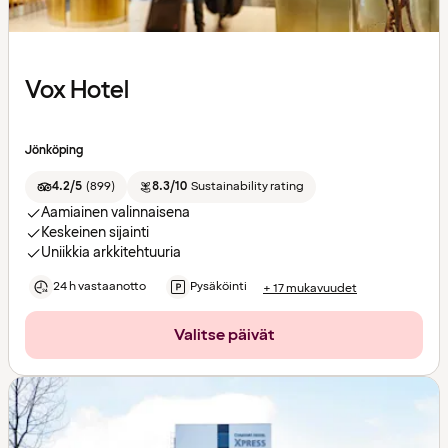
Vox Hotel
Jönköping
4.2/5
(
899
)
8.3/10
Sustainability rating
Aamiainen valinnaisena
Keskeinen sijainti
Uniikkia arkkitehtuuria
24 h vastaanotto
Pysäköinti
+ 17 mukavuudet
Valitse päivät