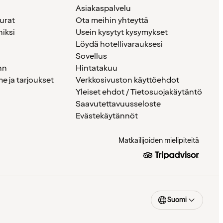
Asiakaspalvelu
urat
Ota meihin yhteyttä
iksi
Usein kysytyt kysymykset
Löydä hotellivarauksesi
Sovellus
nn
Hintatakuu
 ja tarjoukset
Verkkosivuston käyttöehdot
Yleiset ehdot / Tietosuojakäytäntö
Saavutettavuusseloste
Evästekäytännöt
Matkailijoiden mielipiteitä
Suomi