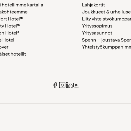
i hotellimme kartalla
Lahjakortit
akohteemme
Joukkueet & urheiluse
ort Hotel™
Liity yhteistyökumppan
ty Hotel™
Yrityssopimus
on Hotel®
Yritysasunnot
 Hotel
Spenn – joustava Spe
over
Yhteistyökumppanimme
äiset hotellit