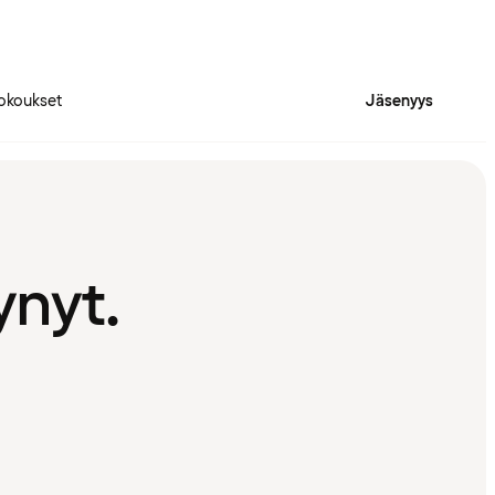
okoukset
Jäsenyys
ynyt.