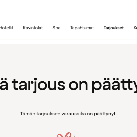
Siirry sivun sisältöön
Siirry sivun päävalikkoon
Hotellit
Ravintolat
Spa
Tapahtumat
Tarjoukset
K
 tarjous on päätt
Tämän tarjouksen varausaika on päättynyt.