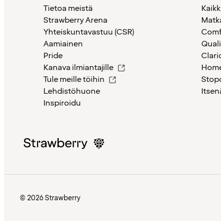
Tietoa meistä
Kaikk
Strawberry Arena
Matk
Yhteiskuntavastuu (CSR)
Comf
Aamiainen
Quali
Pride
Clari
Kanava ilmiantajille
Home
Tule meille töihin
Stop
Lehdistöhuone
Itsen
Inspiroidu
© 2026 Strawberry