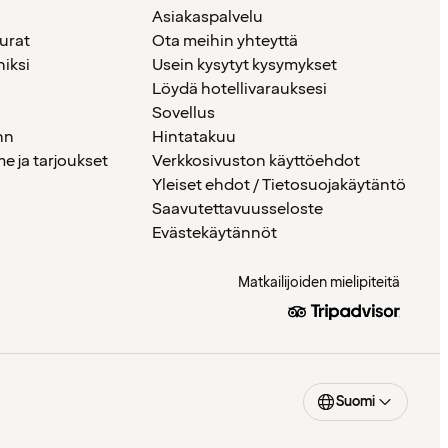
Asiakaspalvelu
urat
Ota meihin yhteyttä
iksi
Usein kysytyt kysymykset
Löydä hotellivarauksesi
Sovellus
nn
Hintatakuu
 ja tarjoukset
Verkkosivuston käyttöehdot
Yleiset ehdot / Tietosuojakäytäntö
Saavutettavuusseloste
Evästekäytännöt
Matkailijoiden mielipiteitä
Suomi