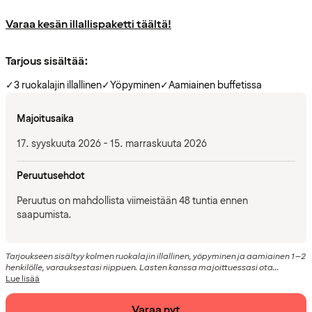
Varaa kesän illallispaketti täältä!
Tarjous sisältää:
✓
3 ruokalajin illallinen
✓
Yöpyminen
✓
Aamiainen buffetissa
Majoitusaika
17. syyskuuta 2026 - 15. marraskuuta 2026
Peruutusehdot
Peruutus on mahdollista viimeistään 48 tuntia ennen
saapumista.
Tarjoukseen sisältyy kolmen ruokalajin illallinen, yöpyminen ja aamiainen 1–2
henkilölle, varauksestasi riippuen. Lasten kanssa majoittuessasi ota...
Lue lisää
Varaa nyt