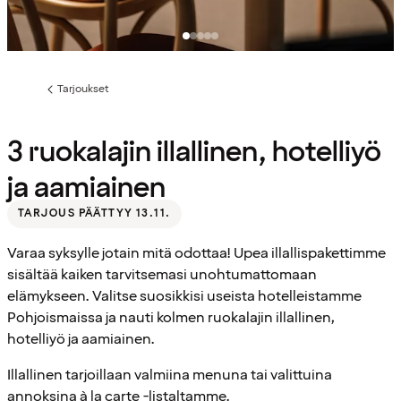
Tarjoukset
Edellinen
sivu:
3 ruokalajin illallinen, hotelliyö
ja aamiainen
TARJOUS PÄÄTTYY 13.11.
Varaa syksylle jotain mitä odottaa! Upea illallispakettimme
sisältää kaiken tarvitsemasi unohtumattomaan
elämykseen. Valitse suosikkisi useista hotelleistamme
Pohjoismaissa ja nauti kolmen ruokalajin illallinen,
hotelliyö ja aamiainen.
Illallinen tarjoillaan valmiina menuna tai valittuina
annoksina à la carte -listaltamme.