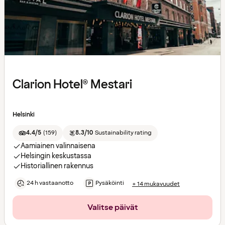
Clarion Hotel® Mestari
Helsinki
4.4/5
(
159
)
8.3/10
Sustainability rating
Aamiainen valinnaisena
Helsingin keskustassa
Historiallinen rakennus
24 h vastaanotto
Pysäköinti
+ 14 mukavuudet
Valitse päivät