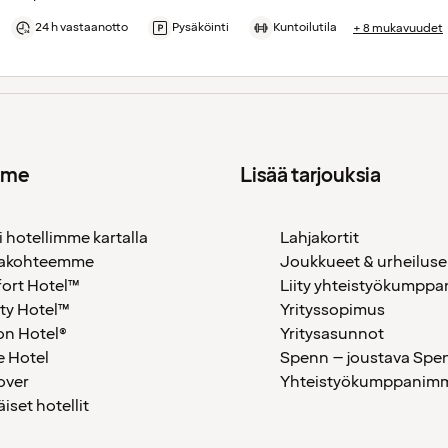
24 h vastaanotto
Pysäköinti
Kuntoilutila
+ 8 mukavuudet
mme
Lisää tarjouksia
i hotellimme kartalla
Lahjakortit
akohteemme
Joukkueet & urheiluse
ort Hotel™
Liity yhteistyökumppan
ty Hotel™
Yrityssopimus
on Hotel®
Yritysasunnot
 Hotel
Spenn – joustava Spe
over
Yhteistyökumppanimme
äiset hotellit