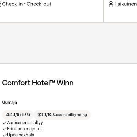
Check-in • Check-out
1 aikuinen
Comfort Hotel™ Winn
Uumaja
4.1/5
(
1133
)
8.1/10
Sustainability rating
Aamiainen sisältyy
Edullinen majoitus
Upea näköala