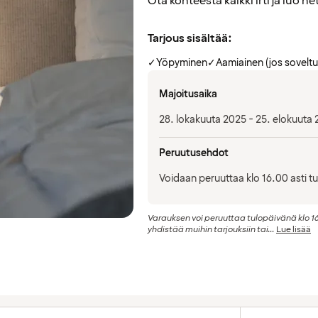
Ota kohteesta kaikki irti ja luo he
Tarjous sisältää:
✓
Yöpyminen
✓
Aamiainen (jos soveltu
Majoitusaika
28. lokakuuta 2025 - 25. elokuuta
Peruutusehdot
Voidaan peruuttaa klo 16.00 asti t
Varauksen voi peruuttaa tulopäivänä klo 16
yhdistää muihin tarjouksiin tai...
Lue lisää