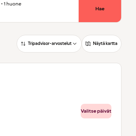
 • 1 huone
Hae
Tripadvisor-arvostelut
Näytä kartta
Valitse päivät