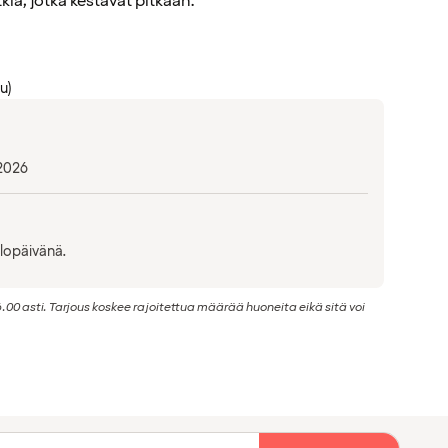
tkiä, jotka kestävät pitkään.
u)
 2026
ulopäivänä.
.00 asti. Tarjous koskee rajoitettua määrää huoneita eikä sitä voi