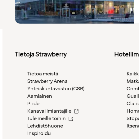
Tietoja Strawberry
Hotelli
Tietoa meistä
Kaikk
Strawberry Arena
Matk
Yhteiskuntavastuu (CSR)
Comf
Aamiainen
Quali
Pride
Clari
Kanava ilmiantajille
Home
Tule meille töihin
Stop
Lehdistöhuone
Itsen
Inspiroidu