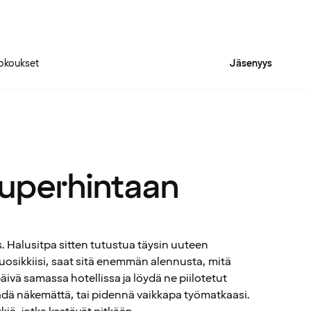
okoukset
Jäsenyys
superhintaan
 Halusitpa sitten tutustua täysin uuteen
uosikkiisi, saat sitä enemmän alennusta, mitä
ivä samassa hotellissa ja löydä ne piilotetut
ädä näkemättä, tai pidennä vaikkapa työmatkaasi.