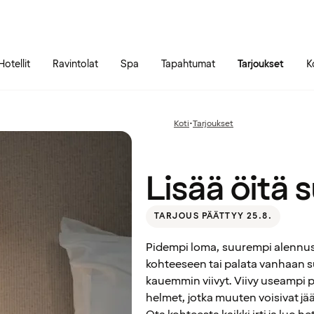
Siirry sivun sisältöön
Siirry sivun päävalikkoon
Hotellit
Ravintolat
Spa
Tapahtumat
Tarjoukset
K
Lisää öitä
Koti
•
Tarjoukset
Edellinen
superhintaan
sivu:
Lisää öitä 
TARJOUS PÄÄTTYY 25.8.
Pidempi loma, suurempi alennus.
kohteeseen tai palata vanhaan s
kauemmin viivyt. Viivy useampi pä
helmet, jotka muuten voisivat jä