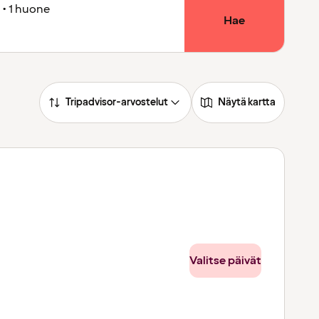
 • 1 huone
Hae
Tripadvisor-arvostelut
Näytä kartta
Valitse päivät