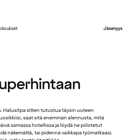
okoukset
Jäsenyys
superhintaan
 Halusitpa sitten tutustua täysin uuteen
uosikkiisi, saat sitä enemmän alennusta, mitä
ivä samassa hotellissa ja löydä ne piilotetut
ädä näkemättä, tai pidennä vaikkapa työmatkaasi.