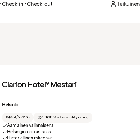
Check-in • Check-out
1 aikuinen
Clarion Hotel® Mestari
Helsinki
4.4/5
(
159
)
8.3/10
Sustainability rating
Aamiainen valinnaisena
Helsingin keskustassa
Historiallinen rakennus