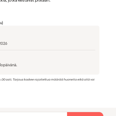
tkiä, jotka kestävät pitkään.
u)
 2026
ulopäivänä.
.00 asti. Tarjous koskee rajoitettua määrää huoneita eikä sitä voi