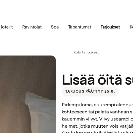
Siirry sivun sisältöön
Siirry sivun päävalikkoon
Hotellit
Ravintolat
Spa
Tapahtumat
Tarjoukset
K
Lisää öitä
Koti
•
Tarjoukset
Edellinen
superhintaan
sivu:
Lisää öitä 
TARJOUS PÄÄTTYY 25.8.
Pidempi loma, suurempi alennus.
kohteeseen tai palata vanhaan s
kauemmin viivyt. Viivy useampi pä
helmet, jotka muuten voisivat jä