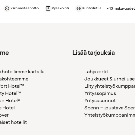
24 h vastaanotto
Pysäköinti
Kuntoilutila
+ 13 mukavuudet
mme
Lisää tarjouksia
i hotellimme kartalla
Lahjakortit
akohteemme
Joukkueet & urheiluse
ort Hotel™
Liity yhteistyökumppan
ty Hotel™
Yrityssopimus
on Hotel®
Yritysasunnot
 Hotel
Spenn – joustava Spe
over
Yhteistyökumppanimme
äiset hotellit