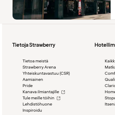
Tietoja Strawberry
Hotelli
Tietoa meistä
Kaikk
Strawberry Arena
Matk
Yhteiskuntavastuu (CSR)
Comf
Aamiainen
Quali
Pride
Clari
Kanava ilmiantajille
Home
Tule meille töihin
Stop
Lehdistöhuone
Itsen
Inspiroidu