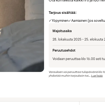
Ota kohteesta kaikki irti ja luo he
Tarjous sisältää:
✓
Yöpyminen
✓
Aamiainen (jos soveltu
Majoitusaika
28. lokakuuta 2025 - 25. elokuuta
Peruutusehdot
Voidaan peruuttaa klo 16.00 asti t
Varauksen voi peruuttaa tulopäivänä klo 16
yhdistää muihin tarjouksiin tai...
Lue lisää