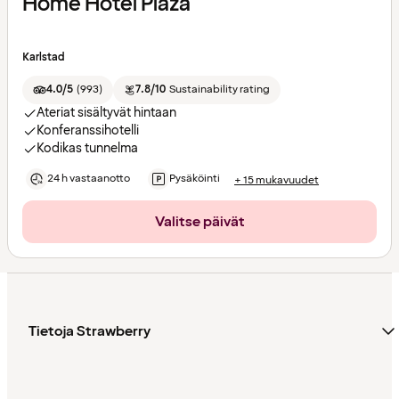
Home Hotel Plaza
Karlstad
4.0/5
(
993
)
7.8/10
Sustainability rating
Ateriat sisältyvät hintaan
Konferanssihotelli
Kodikas tunnelma
24 h vastaanotto
Pysäköinti
+ 15 mukavuudet
Valitse päivät
Tietoja Strawberry