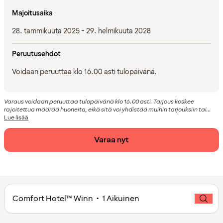
Majoitusaika
28. tammikuuta 2025 - 29. helmikuuta 2028
Peruutusehdot
Voidaan peruuttaa klo 16.00 asti tulopäivänä.
Varaus voidaan peruuttaa tulopäivänä klo 16.00 asti. Tarjous koskee
rajoitettua määrää huoneita, eikä sitä voi yhdistää muihin tarjouksiin tai...
Lue lisää
Varaa nyt
Comfort Hotel™ Winn • 1 Aikuinen