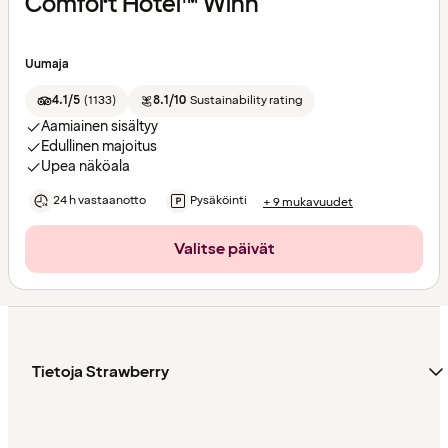
Comfort Hotel™ Winn
Uumaja
4.1/5
(
1133
)
8.1/10
Sustainability rating
Aamiainen sisältyy
Edullinen majoitus
Upea näköala
24 h vastaanotto
Pysäköinti
+ 9 mukavuudet
Valitse päivät
Tietoja Strawberry