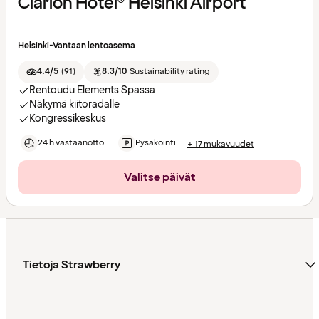
Clarion Hotel® Helsinki Airport
Helsinki-Vantaan lentoasema
4.4/5
(
91
)
8.3/10
Sustainability rating
Rentoudu Elements Spassa
Näkymä kiitoradalle
Kongressikeskus
24 h vastaanotto
Pysäköinti
+ 17 mukavuudet
Valitse päivät
Tietoja Strawberry