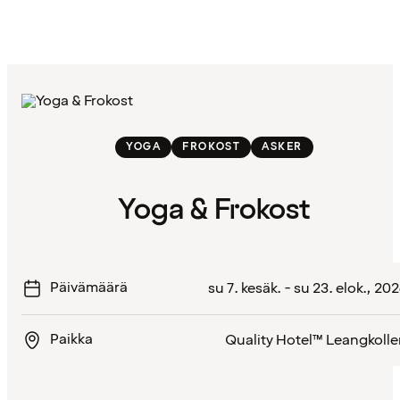
YOGA
FROKOST
ASKER
Yoga & Frokost
Päivämäärä
su 7. kesäk. - su 23. elok., 20
Paikka
Quality Hotel™ Leangkoll