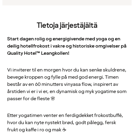
Tietoja järjestäjältä
Start dagen rolig og energigivende med yoga og en
deilig hotellfrokost i vakre og historiske omgivelser på
Quality Hotel™ Leangkollen!
Vi inviterer til en morgen hvor du kan senke skuldrene,
bevege kroppen og fylle på med god energi. Timen
består av en 60 minutters vinyasa flow, inspirert av
årstiden vi er i vi er, en dynamisk og myk yogatime som
passer for de fleste 🌸
Etter yogatimen venter en ferdigdekket frokostbuffé,
hvor du kan nyte nystekt brød, godt pålegg, fersk
frukt og kaffe i ro og mak ☕️