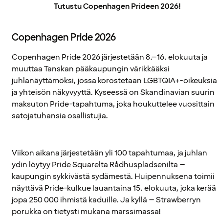
Tutustu Copenhagen Prideen 2026!
Copenhagen Pride 2026
Copenhagen Pride 2026 järjestetään 8.–16. elokuuta ja
muuttaa Tanskan pääkaupungin värikkääksi
juhlanäyttämöksi, jossa korostetaan LGBTQIA+-oikeuksia
ja yhteisön näkyvyyttä. Kyseessä on Skandinavian suurin
maksuton Pride-tapahtuma, joka houkuttelee vuosittain
satojatuhansia osallistujia.
Viikon aikana järjestetään yli 100 tapahtumaa, ja juhlan
ydin löytyy Pride Squarelta Rådhuspladsenilta –
kaupungin sykkivästä sydämestä. Huipennuksena toimii
näyttävä Pride-kulkue lauantaina 15. elokuuta, joka kerää
jopa 250 000 ihmistä kaduille. Ja kyllä – Strawberryn
porukka on tietysti mukana marssimassa!