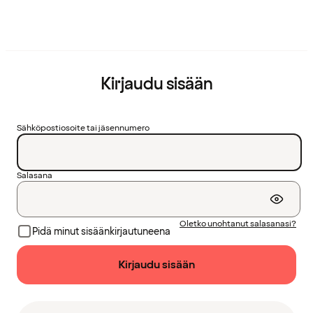
Kirjaudu sisään
Sähköpostiosoite tai jäsennumero
Salasana
Oletko unohtanut salasanasi?
Pidä minut sisäänkirjautuneena
Kirjaudu sisään