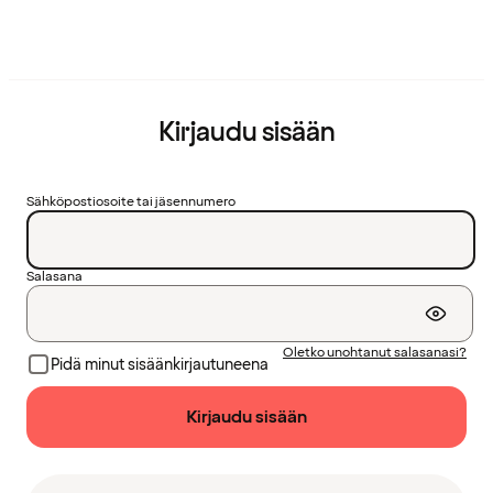
Kirjaudu sisään
Sähköpostiosoite tai jäsennumero
Salasana
Oletko unohtanut salasanasi?
Pidä minut sisäänkirjautuneena
Kirjaudu sisään