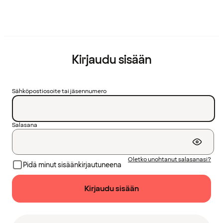
Kirjaudu sisään
Sähköpostiosoite tai jäsennumero
Salasana
Oletko unohtanut salasanasi?
Pidä minut sisäänkirjautuneena
Kirjaudu sisään