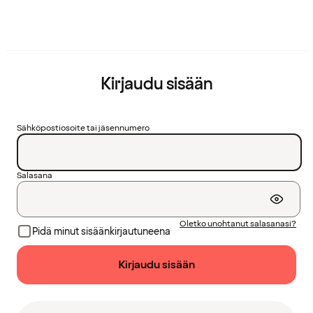
Kirjaudu sisään
Sähköpostiosoite tai jäsennumero
Salasana
Oletko unohtanut salasanasi?
Pidä minut sisäänkirjautuneena
Kirjaudu sisään