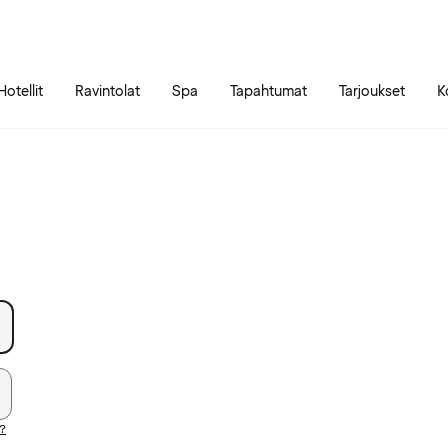
Siirry sivun sisältöön
Siirry sivun päävalikkoon
Hotellit
Ravintolat
Spa
Tapahtumat
Tarjoukset
K
i?