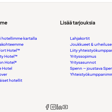
mme
Lisää tarjouksia
i hotellimme kartalla
Lahjakortit
akohteemme
Joukkueet & urheiluse
ort Hotel™
Liity yhteistyökumppan
ty Hotel™
Yrityssopimus
on Hotel®
Yritysasunnot
 Hotel
Spenn – joustava Spe
over
Yhteistyökumppanimme
äiset hotellit