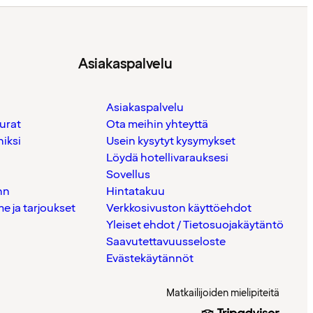
Asiakaspalvelu
Asiakaspalvelu
urat
Ota meihin yhteyttä
iksi
Usein kysytyt kysymykset
Löydä hotellivarauksesi
Sovellus
nn
Hintatakuu
 ja tarjoukset
Verkkosivuston käyttöehdot
Yleiset ehdot / Tietosuojakäytäntö
Saavutettavuusseloste
Evästekäytännöt
Matkailijoiden mielipiteitä