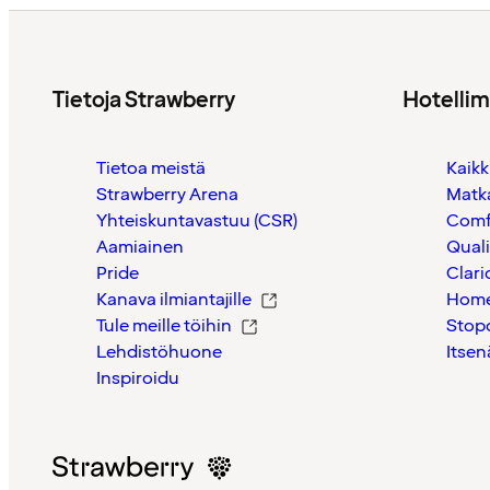
Tietoja Strawberry
Hotelli
Tietoa meistä
Kaikk
Strawberry Arena
Matk
Yhteiskuntavastuu (CSR)
Comf
Aamiainen
Quali
Pride
Clari
Kanava ilmiantajille
Home
Tule meille töihin
Stop
Lehdistöhuone
Itsen
Inspiroidu