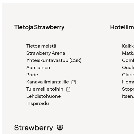
Tietoja Strawberry
Hotelli
Tietoa meistä
Kaikk
Strawberry Arena
Matk
Yhteiskuntavastuu (CSR)
Comf
Aamiainen
Quali
Pride
Clari
Kanava ilmiantajille
Home
Tule meille töihin
Stop
Lehdistöhuone
Itsen
Inspiroidu