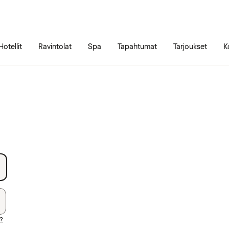
Siirry sivun sisältöön
Siirry sivun päävalikkoon
Hotellit
Ravintolat
Spa
Tapahtumat
Tarjoukset
K
i?