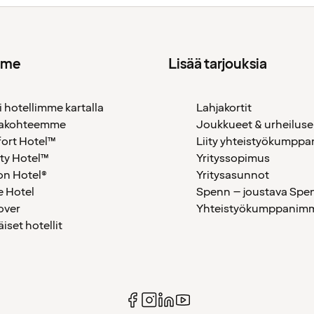
mme
Lisää tarjouksia
i hotellimme kartalla
Lahjakortit
akohteemme
Joukkueet & urheiluse
ort Hotel™
Liity yhteistyökumppan
ty Hotel™
Yrityssopimus
on Hotel®
Yritysasunnot
 Hotel
Spenn – joustava Spe
over
Yhteistyökumppanimme
äiset hotellit