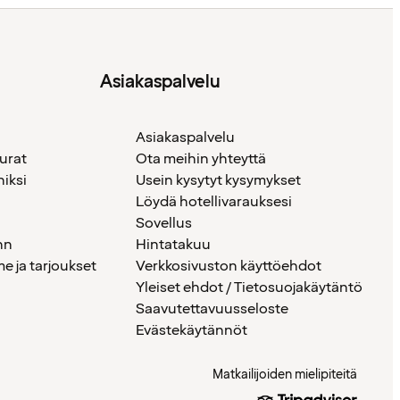
Asiakaspalvelu
Asiakaspalvelu
urat
Ota meihin yhteyttä
iksi
Usein kysytyt kysymykset
Löydä hotellivarauksesi
Sovellus
nn
Hintatakuu
 ja tarjoukset
Verkkosivuston käyttöehdot
Yleiset ehdot / Tietosuojakäytäntö
Saavutettavuusseloste
Evästekäytännöt
Matkailijoiden mielipiteitä