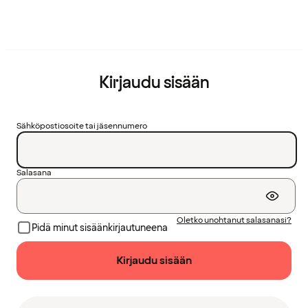
Kirjaudu sisään
Sähköpostiosoite tai jäsennumero
Salasana
Oletko unohtanut salasanasi?
Pidä minut sisäänkirjautuneena
Kirjaudu sisään