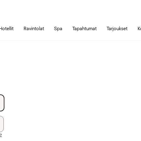
Siirry sivun sisältöön
Siirry sivun päävalikkoon
Hotellit
Ravintolat
Spa
Tapahtumat
Tarjoukset
K
i?