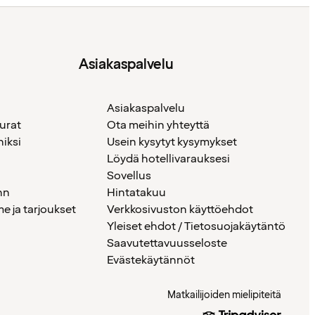
Asiakaspalvelu
Asiakaspalvelu
urat
Ota meihin yhteyttä
iksi
Usein kysytyt kysymykset
Löydä hotellivarauksesi
Sovellus
nn
Hintatakuu
 ja tarjoukset
Verkkosivuston käyttöehdot
Yleiset ehdot / Tietosuojakäytäntö
Saavutettavuusseloste
Evästekäytännöt
Matkailijoiden mielipiteitä