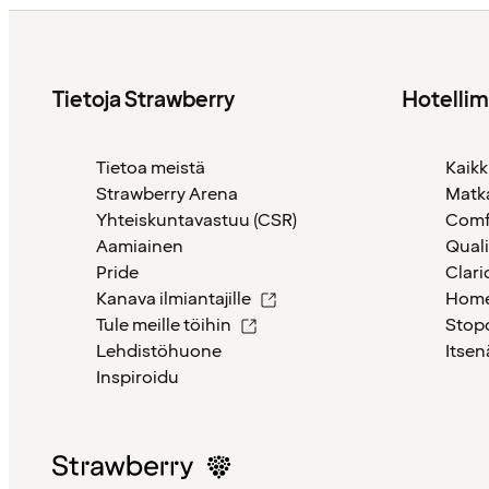
Tietoja Strawberry
Hotelli
Tietoa meistä
Kaikk
Strawberry Arena
Matk
Yhteiskuntavastuu (CSR)
Comf
Aamiainen
Quali
Pride
Clari
Kanava ilmiantajille
Home
Tule meille töihin
Stop
Lehdistöhuone
Itsen
Inspiroidu