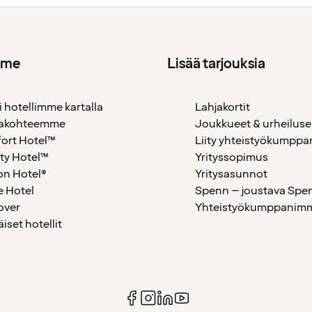
mme
Lisää tarjouksia
i hotellimme kartalla
Lahjakortit
akohteemme
Joukkueet & urheiluse
ort Hotel™
Liity yhteistyökumppan
ty Hotel™
Yrityssopimus
on Hotel®
Yritysasunnot
 Hotel
Spenn – joustava Spe
over
Yhteistyökumppanimme
äiset hotellit