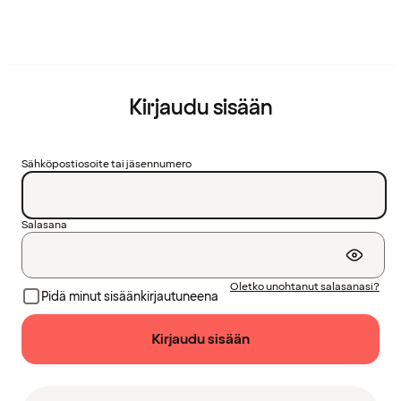
Kirjaudu sisään
Sähköpostiosoite tai jäsennumero
Salasana
Oletko unohtanut salasanasi?
Pidä minut sisäänkirjautuneena
Kirjaudu sisään