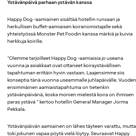
Ystävänpäivä parhaan ystävän kanssa
Happy Dog -aamiainen sisältää hotellin runsaan ja
herkullisen buffet-aamiaisen koiranomistajalle sekä
yhteistyössä Monster Pet Foodin kanssa märkiä ja kuivia
herkkuja koirille.
"Olemme tarjoilleet Happy Dog -aamiaisia jo useana
vuonna ja asiakkaat ovat ottaneet koiraystävällisen
tapahtuman erittäin hyvin vastaan. Laajensimme siis
konseptia tänä vuonna useammalle juhlapäivälle. Vuode
ensimmäinen aamiaistapahtuma on tietenkin
ystävänpäivänä, koska monien mielestä koira on ihmisen
paras ystävä " kertoo hotellin General Manager Jorma
Pekkala.
Ystävänpäivän aamiainen on lähes täyteen varattu, mutta
toki jokunen vapaa pöytä vielä löytyy. Seuraavat Happy