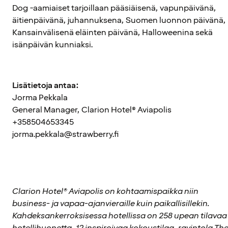
Dog -aamiaiset tarjoillaan pääsiäisenä, vapunpäivänä,
äitienpäivänä, juhannuksena, Suomen luonnon päivänä,
Kansainvälisenä eläinten päivänä, Halloweenina sekä
isänpäivän kunniaksi.
Lisätietoja antaa:
Jorma Pekkala
General Manager, Clarion Hotel® Aviapolis
+358504653345
jorma.pekkala@strawberry.fi
Clarion Hotel® Aviapolis on kohtaamispaikka niin
business- ja vapaa-ajanvieraille kuin paikallisillekin.
Kahdeksankerroksisessa hotellissa on 258 upean tilavaa
hotellihuonetta, 12 inspiroivaa kokoustilaa, ravintola Th