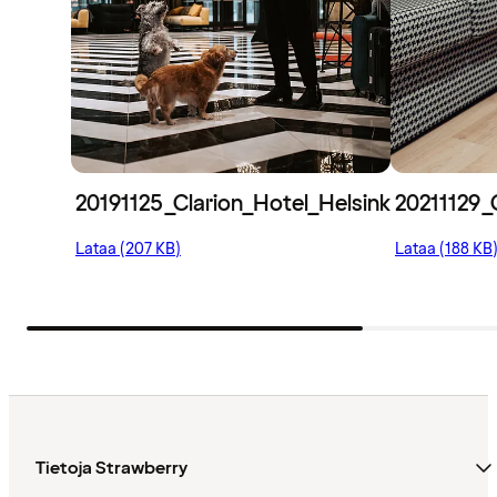
20191125_Clarion_Hotel_Helsinki_Airport_Lili
20211129_C
Lataa (207 KB)
Lataa (188 KB
Tietoja Strawberry