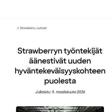
Strawberry-uutiset
Edellinen
sivu:
Strawberryn työntekijät
äänestivät uuden
hyväntekeväisyyskohteen
puolesta
Julkaistu: 9. maaliskuuta 2026