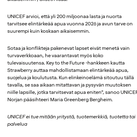
UNICEF arvioi, että yli 200 miljoonaa lasta ja nuorta
tarvitsee elintärkeää apua vuonna 2026 ja avun tarve on
suurempi kuin koskaan aikaisemmin.
Sotaa ja konflikteja pakenevat lapset eivät menetä vain
turvaverkkoaan, he vaarantavat myös koko
tulevaisuutensa. Key to the Future -hankkeen kautta
Strawberry auttaa mahdollistamaan elintärkeää apua,
suojelua ja koulutusta. Kun elinkeinoelämä sitoutuu tällä
tavalla, se saa aikaan mitattavan ja pysyvän muutoksen
niille lapsille, jotka tarvitsevat apua eniten”, sanoo UNICE
Norjan pääsihteeri Maria Greenberg Bergheim.
UNICEF ei tue mitään yritystä, tuotemerkkiä, tuotetta tai
palvelua