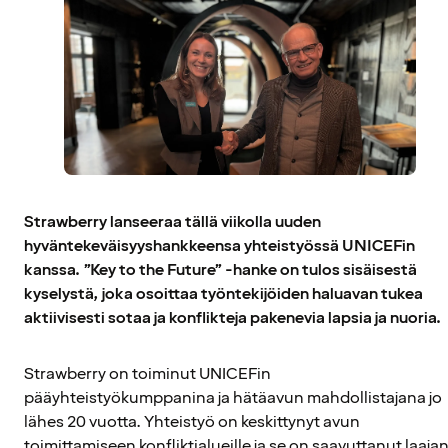
Strawberry lanseeraa tällä viikolla uuden
hyväntekeväisyyshankkeensa yhteistyössä UNICEFin
kanssa. ”Key to the Future” -hanke on tulos sisäisestä
kyselystä, joka osoittaa työntekijöiden haluavan tukea
aktiivisesti sotaa ja konflikteja pakenevia lapsia ja nuoria.
Strawberry on toiminut UNICEFin
pääyhteistyökumppanina ja hätäavun mahdollistajana jo
lähes 20 vuotta. Yhteistyö on keskittynyt avun
toimittamiseen konfliktialueille ja se on saavuttanut laaja