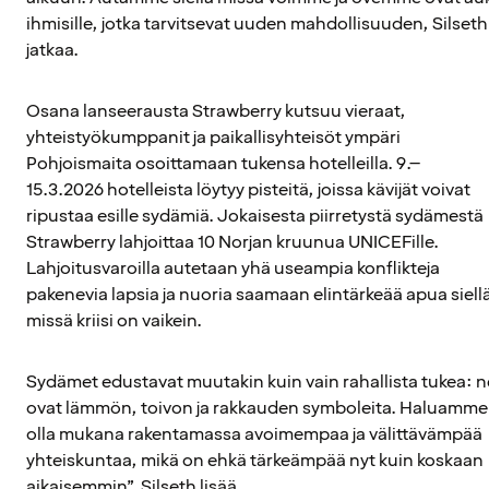
ihmisille, jotka tarvitsevat uuden mahdollisuuden, Silseth
jatkaa.
Osana lanseerausta Strawberry kutsuu vieraat,
yhteistyökumppanit ja paikallisyhteisöt ympäri
Pohjoismaita osoittamaan tukensa hotelleilla. 9.–
15.3.2026 hotelleista löytyy pisteitä, joissa kävijät voivat
ripustaa esille sydämiä. Jokaisesta piirretystä sydämestä
Strawberry lahjoittaa 10 Norjan kruunua UNICEFille.
Lahjoitusvaroilla autetaan yhä useampia konflikteja
pakenevia lapsia ja nuoria saamaan elintärkeää apua siell
missä kriisi on vaikein.
Sydämet edustavat muutakin kuin vain rahallista tukea: n
ovat lämmön, toivon ja rakkauden symboleita. Haluamme
olla mukana rakentamassa avoimempaa ja välittävämpää
yhteiskuntaa, mikä on ehkä tärkeämpää nyt kuin koskaan
aikaisemmin”, Silseth lisää.