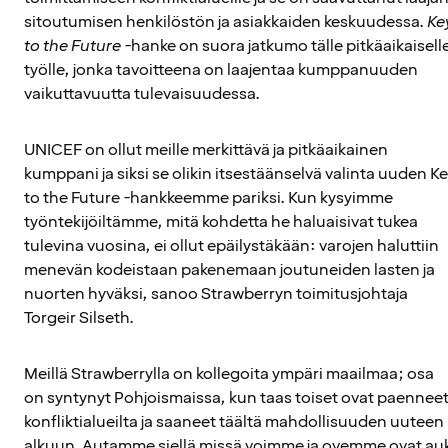
sitoutumisen henkilöstön ja asiakkaiden keskuudessa.
Ke
to the Future
-hanke on suora jatkumo tälle pitkäaikaisell
työlle, jonka tavoitteena on laajentaa kumppanuuden
vaikuttavuutta tulevaisuudessa.
UNICEF on ollut meille merkittävä ja pitkäaikainen
kumppani ja siksi se olikin itsestäänselvä valinta uuden K
to the Future -hankkeemme pariksi. Kun kysyimme
työntekijöiltämme, mitä kohdetta he haluaisivat tukea
tulevina vuosina, ei ollut epäilystäkään: varojen haluttiin
menevän kodeistaan pakenemaan joutuneiden lasten ja
nuorten hyväksi, sanoo Strawberryn toimitusjohtaja
Torgeir Silseth.
Meillä Strawberrylla on kollegoita ympäri maailmaa; osa
on syntynyt Pohjoismaissa, kun taas toiset ovat paennee
konfliktialueilta ja saaneet täältä mahdollisuuden uuteen
alkuun. Autamme siellä missä voimme ja ovemme ovat au