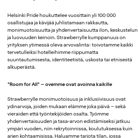
Helsinki Pride houkuttelee vuosittain yli 100 000
osallistujaa ja kävijää juhlistamaan rakkautta,
monimuotoisuutta ja yhdenvertaisuutta ilon, keskustelun
ja luovuuden keinoin. Strawberrylle kumppanuus on
yrityksen ytimessä oleva arvovalinta: toivotamme kaikki
tervetulleiksi hotelleihimme riippumatta
suuntautumisesta, identiteetistä, uskosta tai etnisestä
alkuperästä.
"Room for All" – ovemme ovat avoinna kaikille
Strawberrylle monimuotoisuus ja inklusiivisuus ovat
ydinarvoja, joiden mukaan elämme joka päivä – sekä
vieraiden että työntekijöiden osalta. Työmme
yhdenvertaisuuden ja tasa-arvon edistämiseksi jatkuu
ympäri vuoden, niin rekrytoinnissa, koulutuksessa kuin
arjen kohtaamisissa. Haluamme tarjota tilan, jossa