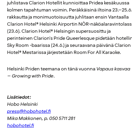
juhlistava Clarion Hotellit kunnioittaa Pridea kesäkuussa
kolmen tapahtuman voimin. Peräkkäisinä iltoina 23.–25.6
rakkautta ja monimuotoisuutta juhlitaan ensin Vantaalla
Clarion Hotel® Helsinki Airportin NÒR-näköalaravintolas
(23.6). Clarion Hotel® Helsingin supersuosittu ja
perinteinen Clarion's Pride Queerlesque pidetään hotelli
Sky Room -baarissa (24.6.) ja seuraavana päivänä Clarion
Hotel® Mestarissa järjestetään Room For All Karaoke.
Helsinki Priden teemana on tänä vuonna
Vapaus kasvaa
– Growing with Pride
.
Lisätiedot:
Hobo Helsinki
press@hobohotel.fi
Mika Makkonen, p. 050 5711 281
hobohotel.fi