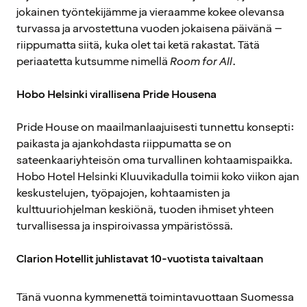
jokainen työntekijämme ja vieraamme kokee olevansa
turvassa ja arvostettuna vuoden jokaisena päivänä –
riippumatta siitä, kuka olet tai ketä rakastat. Tätä
periaatetta kutsumme nimellä
Room for All
.
Hobo Helsinki virallisena Pride Housena
Pride House on maailmanlaajuisesti tunnettu konsepti:
paikasta ja ajankohdasta riippumatta se on
sateenkaariyhteisön oma turvallinen kohtaamispaikka.
Hobo Hotel Helsinki Kluuvikadulla toimii koko viikon ajan
keskustelujen, työpajojen, kohtaamisten ja
kulttuuriohjelman keskiönä, tuoden ihmiset yhteen
turvallisessa ja inspiroivassa ympäristössä.
Clarion Hotellit juhlistavat 10-vuotista taivaltaan
Tänä vuonna kymmenettä toimintavuottaan Suomessa