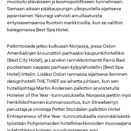
muotoilu eläväiseen ja kosmopoliittiseen tunnelmaan.
Samaan aikaan pääkaupungin ulkopuolella sijaitseva
japanilainen Yasuragi vahvisti ainutlaatuista
erityisasemaansa Ruotsin markkinoilla, kun se valittiin
kategoriassa Best Spa Hotel.
Palkintosade jatkoi kulkuaan Norjassa, jossa Oslon
Amerikalinjen kruunattiin parhaaksi kaupunkihotelliksi
(Best City Hotel), ja Larvikin rannikkotimantti Farris Bad
puolestaan nappasi parhaan kylpylähotellin (Best Spa
Hotel) tittelin. Lisäksi Oslon rannassa sijaitseva ikoninen
designhotelli THE THIEF sai aihetta juhlaan, kun sen
hotellijohtaja Martin Andersen palkittiin arvostetulla
Hotelier of the Year -tunnustuksella. Norjassa jaettiin my
henkilökohtainen kunnianosoitus, kun Strawberryn
perustaja ja omistaja Petter Stordalen palkittiin Hotel
Entrepreneur of the Year -tunnustuksella visionäärisestä
työstään Pohjoismaiden hotellimarkkinoiden muovaajan
ja kehittäjänä kolmen vuosikymmenen ajan.