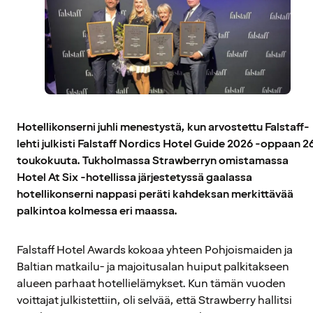
Hotellikonserni juhli menestystä, kun arvostettu Falstaff-
lehti julkisti Falstaff Nordics Hotel Guide 2026 -oppaan 2
toukokuuta. Tukholmassa Strawberryn omistamassa
Hotel At Six -hotellissa järjestetyssä gaalassa
hotellikonserni nappasi peräti kahdeksan merkittävää
palkintoa kolmessa eri maassa.
Falstaff Hotel Awards kokoaa yhteen Pohjoismaiden ja
Baltian matkailu- ja majoitusalan huiput palkitakseen
alueen parhaat hotellielämykset. Kun tämän vuoden
voittajat julkistettiin, oli selvää, että Strawberry hallitsi