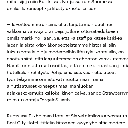
mitalisijoja niin Ruotsissa, Norjassa kuin Suomessa
uniikeilla konsepti- ja lifestyle-hotelleillaan.
– Tavoitteemme on aina ollut tarjota monipuolinen
valikoima vahvoja brändejä, jotka erottuvat edukseen
omilla markkinoillaan. Se, että Falstaff palkitsee kaikkea
japanilaisista kylpyläkonsepteistamme historiallisiin
luksushotelleihin ja moderneihin lifestyle-kohteisiin, on
osoitus siitä, että laajuutemme on ehdoton vahvuutemm
Nämä tunnustukset osoittaa, että emme ainoastaan johd
hotellialan kehitystä Pohjoismaissa, vaan että upeat
työntekijämme onnistuvat muuttamaan nämä
ainutlaatuiset konseptit maailmanluokan
asiakaskokemuksiksi joka ikinen päivä, sanoo Strawberry
toimitusjohtaja Torgeir Silseth.
Ruotsissa Tukholman Hotel At Six vei nimiinsä arvostetun
Best City Hotel -tittelin kiitos sen kyvyn yhdistää moderni