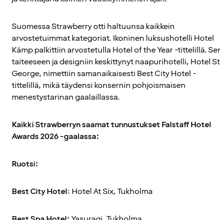
Suomessa Strawberry otti haltuunsa kaikkein
arvostetuimmat kategoriat. Ikoninen luksushotelli Hotel
Kämp palkittiin arvostetulla Hotel of the Year -tittelillä. Se
taiteeseen ja designiin keskittynyt naapurihotelli, Hotel St
George, nimettiin samanaikaisesti Best City Hotel -
tittelillä, mikä täydensi konsernin pohjoismaisen
menestystarinan gaalaillassa.
Kaikki Strawberryn saamat tunnustukset Falstaff Hotel
Awards 2026 -gaalassa:
Ruotsi:
Best City Hotel
: Hotel At Six, Tukholma
Best Spa Hotel:
Yasuragi, Tukholma