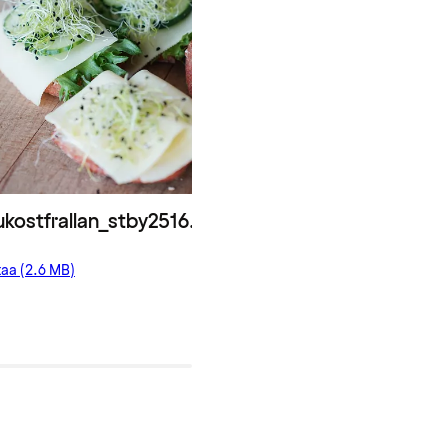
ukostfrallan_stby2516.JPG
taa (2.6 MB)