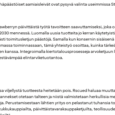
häpäästöiset aamiaisleivät ovat pysyvä valinta useimmissa S
awberryn päivittäistä työtä tavoitteen saavuttamiseksi, joka 
030 mennessä. Luomalla uusia tuotteita jo kerran käytetyist
ti toimitusketjun päästöjä. Samalla kun konsernin sisäisenä
omassa toiminnassaan, tämä yhteistyö osoittaa, kuinka tärkeä
en kanssa. Integroimalla kiertotalousprosesseja arvoketjuun 
 kestävämpää elintarviketuotantoa.
a viljellystä tuotteesta heitetään pois. Rscued haluaa muutta
annekset otetaan talteen ja niistä valmistetaan herkullisia me
ja. Perustamisestaan lähtien yritys on pelastanut tuhansia t
, tukkukauppiailta, päivittäistavarakauppaketjuilta, teollisuude