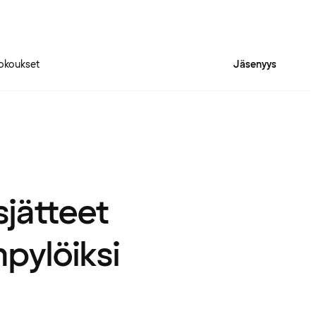
okoukset
Jäsenyys
jätteet
pylöiksi