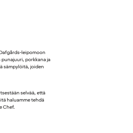
et Dafgårds-leipomoon
n punajuuri, porkkana ja
tä sämpylöitä, joiden
 itsestään selvää, että
 mitä haluamme tehdä
e Chef.