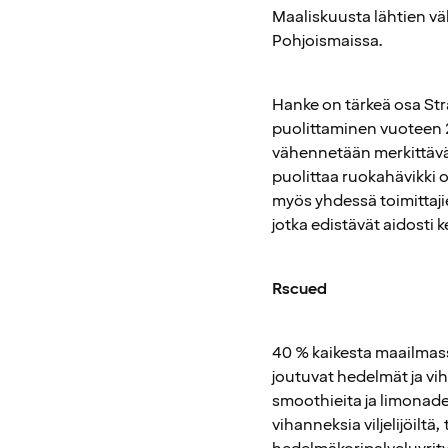
Maaliskuusta lähtien vä
Pohjoismaissa.
Hanke on tärkeä osa Str
puolittaminen vuoteen 2
vähennetään merkittäväs
puolittaa ruokahävikki 
myös yhdessä toimittaji
jotka edistävät aidosti
Rscued
40 % kaikesta maailmass
joutuvat hedelmät ja vih
smoothieita ja limonade
vihanneksia viljelijöiltä