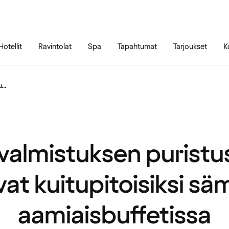
Siirry sivun sisältöön
Siirry sivun päävalikkoon
Hotellit
Ravintolat
Spa
Tapahtumat
Tarjoukset
K
...
almistuksen puristus
at kuitupitoisiksi säm
aamiaisbuffetissa