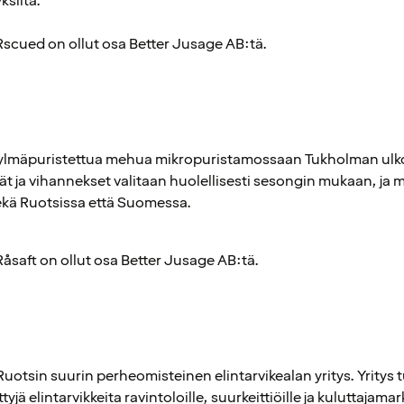
ksiltä.
scued on ollut osa Better Jusage AB:tä.
kylmäpuristettua mehua mikropuristamossaan Tukholman ulk
ät ja vihannekset valitaan huolellisesti sesongin mukaan, ja 
ekä Ruotsissa että Suomessa.
åsaft on ollut osa Better Jusage AB:tä.
tsin suurin perheomisteinen elintarvikealan yritys. Yritys tu
yjä elintarvikkeita ravintoloille, suurkeittiöille ja kuluttajamar