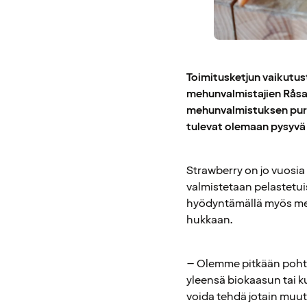
Toimitusketjun vaikutus
mehunvalmistajien Råsaf
mehunvalmistuksen puri
tulevat olemaan pysyvä
Strawberry on jo vuosia
valmistetaan pelastetui
hyödyntämällä myös meh
hukkaan.
– Olemme pitkään pohti
yleensä biokaasun tai k
voida tehdä jotain muuta