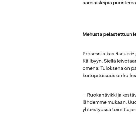
aamiaisleipiä puristema
Mehusta pelastettuun l
Prosessi alkaa Rscued- 
Källbyyn. Siellä leivota
omena. Tuloksena on pai
kuitupitoisuus on korke
– Ruokahävikki ja kestävä
lähdemme mukaan. Uuden
yhteistyössä toimittaj