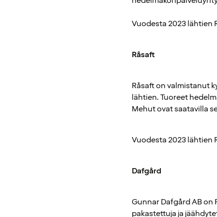
hedelmäkoripalveluyrity
Vuodesta 2023 lähtien R
Råsaft
Råsaft on valmistanut 
lähtien. Tuoreet hedelm
Mehut ovat saatavilla s
Vuodesta 2023 lähtien R
Dafgård
Gunnar Dafgård AB on Ruo
pakastettuja ja jäähdytett