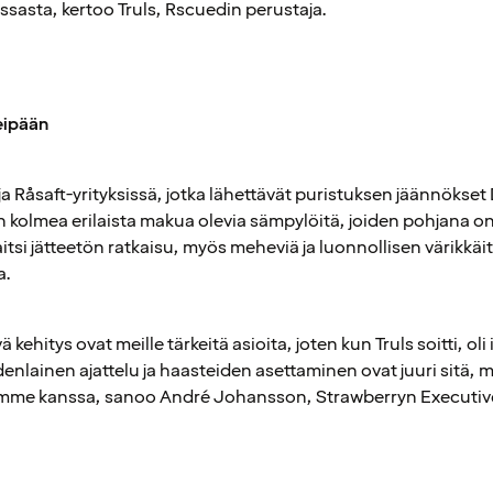
ssasta, kertoo Truls, Rscuedin perustaja.
eipään
ja Råsaft-yrityksissä, jotka lähettävät puristuksen jäännöks
an kolmea erilaista makua olevia sämpylöitä, joiden pohjana o
tsi jätteetön ratkaisu, myös meheviä ja luonnollisen värikkäi
a.
 kehitys ovat meille tärkeitä asioita, joten kun Truls soitti, oli
lainen ajattelu ja haasteiden asettaminen ovat juuri sitä,
iemme kanssa, sanoo André Johansson, Strawberryn Executiv