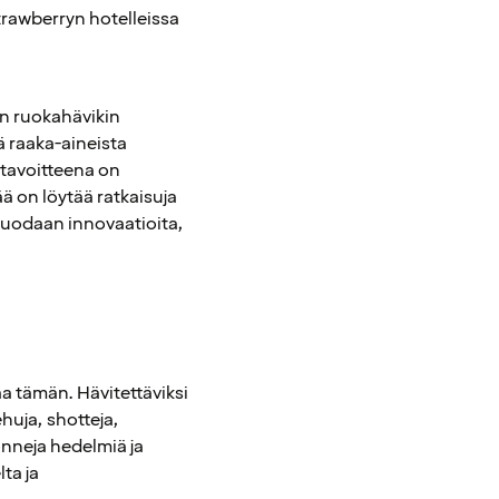
trawberryn hotelleissa
on ruokahävikin
ä raaka-aineista
 tavoitteena on
ä on löytää ratkaisuja
luodaan innovaatioita,
a tämän. Hävitettäviksi
huja, shotteja,
onneja hedelmiä ja
lta ja