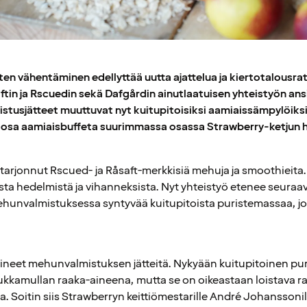
ten vähentäminen edellyttää uutta ajattelua ja kiertotalousra
tin ja Rscuedin sekä Dafgårdin ainutlaatuisen yhteistyön ans
stusjätteet muuttuvat nyt kuitupitoisiksi aamiaissämpylöiks
 osa aamiaisbuffeta suurimmassa osassa Strawberry-ketjun ho
 tarjonnut Rscued- ja Råsaft-merkkisiä mehuja ja smoothieita
sta hedelmistä ja vihanneksista. Nyt yhteistyö etenee seura
unvalmistuksessa syntyvää kuitupitoista puristemassaa, j
neet mehunvalmistuksen jätteitä. Nykyään kuitupitoinen pu
ukkamullan raaka-aineena, mutta se on oikeastaan loistava raa
. Soitin siis Strawberryn keittiömestarille André Johanssonill