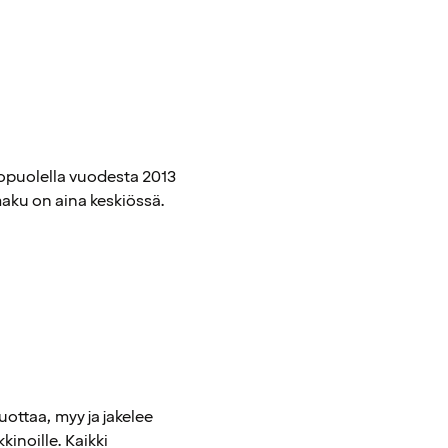
opuolella vuodesta 2013
maku on aina keskiössä.
ottaa, myy ja jakelee
kkinoille. Kaikki