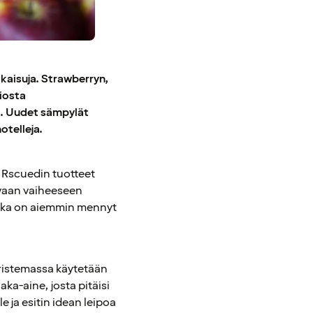
tkaisuja. Strawberryn,
iosta
i. Uudet sämpylät
telleja.
. Rscuedin tuotteet
avaan vaiheeseen
oka on aiemmin mennyt
ristemassa käytetään
ka-aine, josta pitäisi
e ja esitin idean leipoa