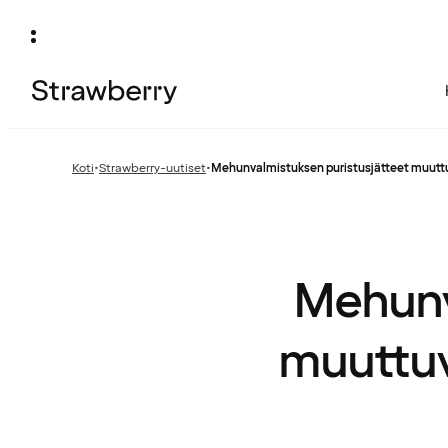
Koti
•
Strawberry-uutiset
•
Mehunvalmistuksen puristusjätteet muuttu
Edellinen
sivu:
Mehunv
muuttuv