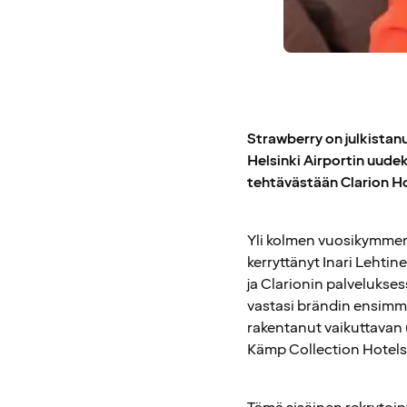
Strawberry on julkistanu
Helsinki Airportin uudek
tehtävästään Clarion Ho
Yli kolmen vuosikymmen
kerryttänyt Inari Lehti
ja Clarionin palvelukses
vastasi brändin ensimm
rakentanut vaikuttavan 
Kämp Collection Hotels 