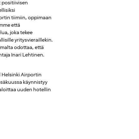
positiivisen
lisiksi
ortin tiimiin, oppimaan
emme että
ua, joka tekee
sille yritysvieraillekin.
alta odottaa, että
taja Inari Lehtinen.
 Helsinki Airportin
esäkuussa käynnistyy
aloittaa uuden hotellin