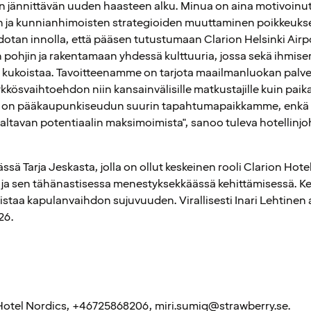
jännittävän uuden haasteen alku. Minua on aina motivoinut 
ja kunnianhimoisten strategioiden muuttaminen poikkeuksel
otan innolla, että pääsen tutustumaan Clarion Helsinki Airp
n pohjin ja rakentamaan yhdessä kulttuuria, jossa sekä ihmis
 kukoistaa. Tavoitteenamme on tarjota maailmanluokan palvel
ösvaihtoehdon niin kansainvälisille matkustajille kuin paikalli
i on pääkaupunkiseudun suurin tapahtumapaikkamme, enkä m
ltavan potentiaalin maksimoimista", sanoo tuleva hotellinjoh
sä Tarja Jeskasta, jolla on ollut keskeinen rooli Clarion Hotel
 ja sen tähänastisessa menestyksekkäässä kehittämisessä. K
istaa kapulanvaihdon sujuvuuden. Virallisesti Inari Lehtinen 
26.
 Hotel Nordics, +46725868206, miri.sumiq@strawberry.se.