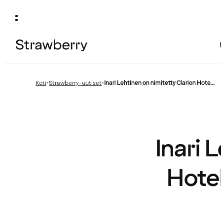
Koti
•
Strawberry-uutiset
•
Inari Lehtinen on nimitetty Clarion Hote...
Edellinen
sivu:
Inari 
Hotel