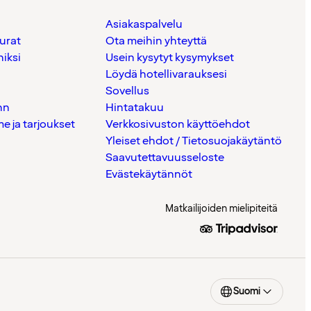
Asiakaspalvelu
urat
Ota meihin yhteyttä
iksi
Usein kysytyt kysymykset
Löydä hotellivarauksesi
Sovellus
nn
Hintatakuu
 ja tarjoukset
Verkkosivuston käyttöehdot
Yleiset ehdot / Tietosuojakäytäntö
Saavutettavuusseloste
Evästekäytännöt
Matkailijoiden mielipiteitä
Suomi