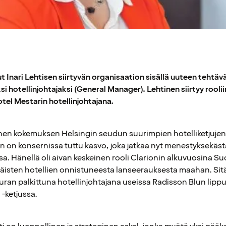
t Inari Lehtisen siirtyvän organisaation sisällä uuteen tehtäv
si hotellinjohtajaksi (General Manager). Lehtinen siirtyy rooli
tel Mestarin hotellinjohtajana.
en kokemuksen Helsingin seudun suurimpien hotelliketjujen 
nen on konsernissa tuttu kasvo, joka jatkaa nyt menestyksekä
sa. Hänellä oli aivan keskeinen rooli Clarionin alkuvuosina Su
äisten hotellien onnistuneesta lanseerauksesta maahan. Sit
uran palkittuna hotellinjohtajana useissa Radisson Blun lippu
-ketjussa.