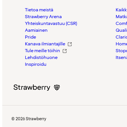
Tietoa meistä
Kaikk
Strawberry Arena
Matk
Yhteiskuntavastuu (CSR)
Comf
Aamiainen
Quali
Pride
Clari
Kanava ilmiantajille
Home
Tule meille töihin
Stop
Lehdistöhuone
Itsen
Inspiroidu
© 2026 Strawberry