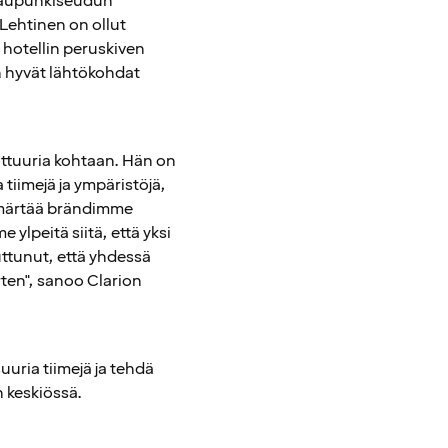
ääkaupunkiseudun
Lehtinen on ollut
 hotellin peruskiven
n hyvät lähtökohdat
lttuuria kohtaan. Hän on
 tiimejä ja ympäristöjä,
 ymmärtää brändimme
ylpeitä siitä, että yksi
ttunut, että yhdessä
rten", sanoo Clarion
uria tiimejä ja tehdä
 keskiössä.