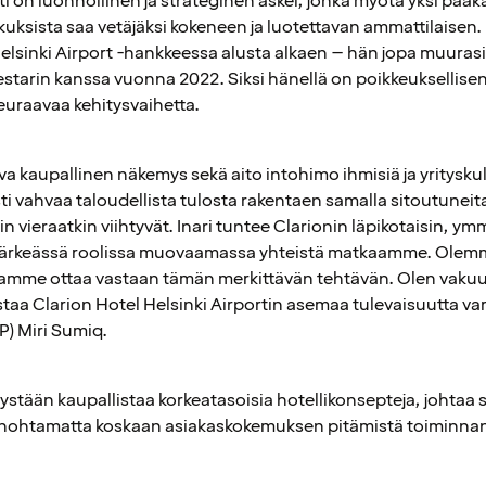
ti on luonnollinen ja strateginen askel, jonka myötä yksi p
uksista saa vetäjäksi kokeneen ja luotettavan ammattilaisen. 
lsinki Airport -hankkeessa alusta alkaen – hän jopa muurasi
tarin kanssa vuonna 2022. Siksi hänellä on poikkeuksellise
seuraavaa kehitysvaihetta.
hva kaupallinen näkemys sekä aito intohimo ihmisiä ja yritysku
ti vahvaa taloudellista tulosta rakentaen samalla sitoutuneita
kuin vieraatkin viihtyvät. Inari tuntee Clarionin läpikotaisin,
t tärkeässä roolissa muovaamassa yhteistä matkaamme. Olemme 
tamme ottaa vastaan tämän merkittävän tehtävän. Olen vakuu
staa Clarion Hotel Helsinki Airportin asemaa tulevaisuutta va
P) Miri Sumiq.
stään kaupallistaa korkeatasoisia hotellikonsepteja, johtaa su
unohtamatta koskaan asiakaskokemuksen pitämistä toiminnan