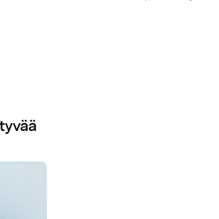
ttyvää