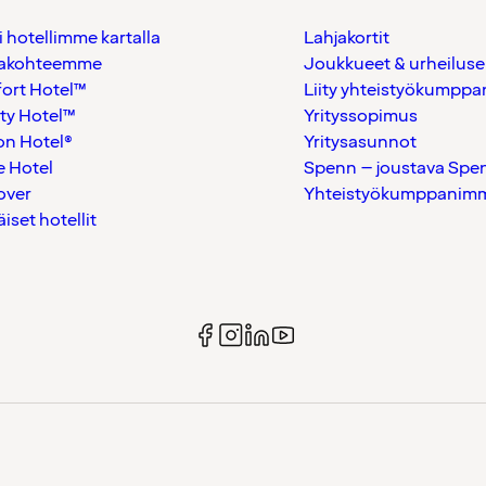
i hotellimme kartalla
Lahjakortit
akohteemme
Joukkueet & urheiluse
ort Hotel™
Liity yhteistyökumppan
ty Hotel™
Yrityssopimus
on Hotel®
Yritysasunnot
 Hotel
Spenn – joustava Spe
over
Yhteistyökumppanimme
äiset hotellit