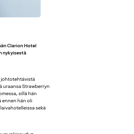
ään Clarion Hotel
in nykyisestä
johtotehtävistä
stä uraansa Strawberryn
omessa, sillä hän
ä ennen hän oli
laivahotelleissa sekä