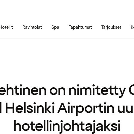
Siirry sivun sisältöön
Siirry sivun päävalikkoon
Hotellit
Ravintolat
Spa
Tapahtumat
Tarjoukset
K
Lehtinen on nimitetty 
 Helsinki Airportin u
hotellinjohtajaksi