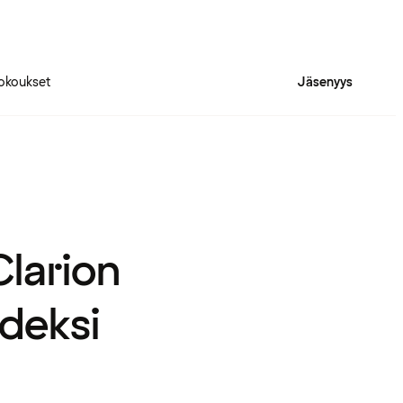
okoukset
Jäsenyys
Clarion
udeksi