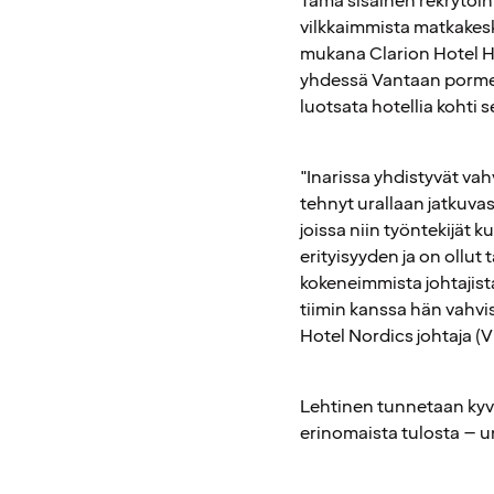
Tämä sisäinen rekrytoin
vilkkaimmista matkakesk
mukana Clarion Hotel He
yhdessä Vantaan pormes
luotsata hotellia kohti 
"Inarissa yhdistyvät va
tehnyt urallaan jatkuvas
joissa niin työntekijät 
erityisyyden ja on ollu
kokeneimmista johtajis
tiimin kanssa hän vahvi
Hotel Nordics johtaja (V
Lehtinen tunnetaan kyvy
erinomaista tulosta – 