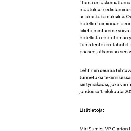
"Tämä on uskomattoman 
muutoksen edistäminen 
asiakaskokemuksiksi. Od
hotellin toiminnan peri
liiketoimintamme voivat
hotellista ehdottoman ykk
Tämä lentokenttähotell
pääsen jatkamaan sen va
Lehtinen seuraa tehtäväs
tunnetuksi tekemisessä
siirtymäkausi, joka varm
johdossa 1. elokuuta 20
Lisätietoja:
Miri Sumiq, VP Clarion