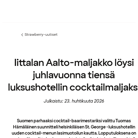
Strawberry-uutiset
Edellinen
sivu:
Iittalan Aalto-maljakko löysi
juhlavuonna tiensä
luksushotellin cocktailmaljaks
Julkaistu: 23. huhtikuuta 2026
Suomen parhaaksi cocktail-baarimestariksi valittu Tuomas
Hämäläinen suunnitteli helsinkiläisen St. George -luksushotellin
uuden cocktail-menun lasimuotoilun kautta. Lopputuloksena on