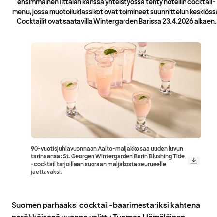
ensimmäinen Iittalan kanssa yhteistyössä tehty hotellin cocktail-
menu, jossa muotoiluklassikot ovat toimineet suunnittelun keskiöss
Cocktailit ovat saatavilla Wintergarden Barissa 23.4.2026 alkaen.
90-vuotisjuhlavuonnaan Aalto-maljakko saa uuden luvun
tarinaansa: St. Georgen Wintergarden Barin Blushing Tide
-cocktail tarjoillaan suoraan maljakosta seurueelle
jaettavaksi.
Suomen parhaaksi cocktail-baarimestariksi kahtena
peräkkäisenä vuonna valittu Tuomas Hämäläinen