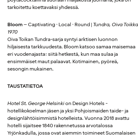
tarkoitettu koettavaksi yhdessä.
Bloom
– Captivating · Local · Round |
Tundra, Oiva Toikka
1970
Oiva Toikan Tundra-sarja syntyi arktisen luonnon
hiljaisesta tarkkuudesta. Bloom katsoo samaa maisemaa
eri vuodenajasta: siitä hetkestä, kun maa sulaa ja
ensimmäiset maut palaavat. Kotimainen, pyöreä,
sesongin mukainen.
TAUSTATIETOA
Hotel St. George Helsinki
on Design Hotels -
hotellikokoelman jäsen ja yksi Pohjoismaiden taide- ja
designlähtöisimmistä hotelleista. Vuonna 2018 avattu
hotelli sijaitsee 1840 rakennetussa arvotalossa
Yrjönkadulla, jossa ovat aiemmin toimineet Suomalaisen