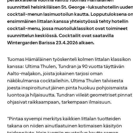
suunnitteli helsinkiläisen St. George -luksushotellin uude
cocktail-menun lasimuotoilun kautta. Lopputuloksena o
ensimmäinen Iittalan kanssa yhteistyössä tehty hotellin
cocktail-menu, jossa muotoiluklassikot ovat toimineet
suunnittelun keskiössä. Cocktailit ovat saatavilla
Wintergarden Barissa 23.4.2026 alkaen.
Tuomas Hämäläinen työskenteli kolmen Iittalan klassikon
kanssa: Ultima Thulen, Tundran ja 90 vuotta täyttävän
Aalto-maljakon, joista jokainen tarjosi oman
näkökulmansa cocktaileihin. Ultima Thulen talvisesta
joesta inspiroitunut jäinen pinta huokuu pohjoismaista
luontoa ja hiljaisuutta. Tundran viileät geometriset pinnat
ohjasivat raikkaampaan, tarkempaan ilmaisuun.
"Pintaa syvempi merkitys kaikkien Iittalan tuotteiden
takana on niiden ainutlaatuinen kotimaisen käsityön
taidonnäyte. Hain juomiin muotoilun kautta saman