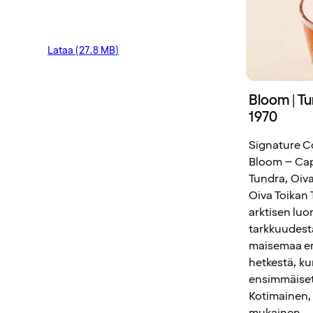
Lataa (27.8 MB)
Bloom | Tu
1970
Signature Co
Bloom – Capt
Tundra, Oiva
Oiva Toikan 
arktisen luo
tarkkuudest
maisemaa eri
hetkestä, ku
ensimmäiset
Kotimainen,
mukainen.