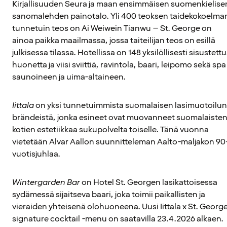
Kirjallisuuden Seura ja maan ensimmäisen suomenkielise
sanomalehden painotalo. Yli 400 teoksen taidekokoelma
tunnetuin teos on Ai Weiwein Tianwu – St. George on
ainoa paikka maailmassa, jossa taiteilijan teos on esillä
julkisessa tilassa. Hotellissa on 148 yksilöllisesti sisustett
huonetta ja viisi sviittiä, ravintola, baari, leipomo sekä spa
saunoineen ja uima-altaineen.
Iittala
on yksi tunnetuimmista suomalaisen lasimuotoilun
brändeistä, jonka esineet ovat muovanneet suomalaiste
kotien estetiikkaa sukupolvelta toiselle. Tänä vuonna
vietetään Alvar Aallon suunnitteleman Aalto-maljakon 90
vuotisjuhlaa.
Wintergarden Bar
on Hotel St. Georgen lasikattoisessa
sydämessä sijaitseva baari, joka toimii paikallisten ja
vieraiden yhteisenä olohuoneena. Uusi Iittala x St. Georg
signature cocktail -menu on saatavilla 23.4.2026 alkaen.