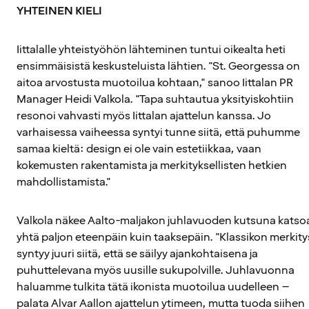
YHTEINEN KIELI
Iittalalle yhteistyöhön lähteminen tuntui oikealta heti
ensimmäisistä keskusteluista lähtien. "St. Georgessa on
aitoa arvostusta muotoilua kohtaan," sanoo Iittalan PR
Manager Heidi Valkola. "Tapa suhtautua yksityiskohtiin
resonoi vahvasti myös Iittalan ajattelun kanssa. Jo
varhaisessa vaiheessa syntyi tunne siitä, että puhumme
samaa kieltä: design ei ole vain estetiikkaa, vaan
kokemusten rakentamista ja merkityksellisten hetkien
mahdollistamista."
Valkola näkee Aalto-maljakon juhlavuoden kutsuna katso
yhtä paljon eteenpäin kuin taaksepäin. "Klassikon merkity
syntyy juuri siitä, että se säilyy ajankohtaisena ja
puhuttelevana myös uusille sukupolville. Juhlavuonna
haluamme tulkita tätä ikonista muotoilua uudelleen –
palata Alvar Aallon ajattelun ytimeen, mutta tuoda siihen