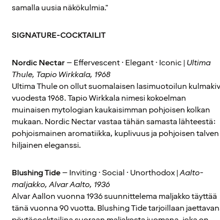
samalla uusia näkökulmia."
SIGNATURE-COCKTAILIT
Nordic Nectar
– Effervescent · Elegant · Iconic |
Ultima
Thule, Tapio Wirkkala, 1968
Ultima Thule on ollut suomalaisen lasimuotoilun kulmakiv
vuodesta 1968. Tapio Wirkkala nimesi kokoelman
muinaisen mytologian kaukaisimman pohjoisen kolkan
mukaan. Nordic Nectar vastaa tähän samasta lähteestä:
pohjoismainen aromatiikka, kuplivuus ja pohjoisen talven
hiljainen eleganssi.
Blushing Tide
– Inviting · Social · Unorthodox |
Aalto-
maljakko, Alvar Aalto, 1936
Alvar Aallon vuonna 1936 suunnittelema maljakko täyttää
tänä vuonna 90 vuotta. Blushing Tide tarjoillaan jaettava
pöytäcocktailina suoraan maljakosta juomana, joka on