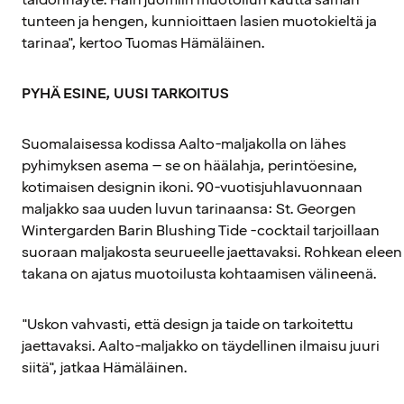
tunteen ja hengen, kunnioittaen lasien muotokieltä ja
tarinaa", kertoo Tuomas Hämäläinen.
PYHÄ ESINE, UUSI TARKOITUS
Suomalaisessa kodissa Aalto-maljakolla on lähes
pyhimyksen asema – se on häälahja, perintöesine,
kotimaisen designin ikoni. 90-vuotisjuhlavuonnaan
maljakko saa uuden luvun tarinaansa: St. Georgen
Wintergarden Barin Blushing Tide -cocktail tarjoillaan
suoraan maljakosta seurueelle jaettavaksi. Rohkean eleen
takana on ajatus muotoilusta kohtaamisen välineenä.
"Uskon vahvasti, että design ja taide on tarkoitettu
jaettavaksi. Aalto-maljakko on täydellinen ilmaisu juuri
siitä", jatkaa Hämäläinen.