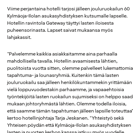
Viime perjantaina hotelli tarjosi jälleen jouluruokailun 60
Kylmäoja-Ilolan asukasyhdistyksen kutsumalle lapselle.
Hotellin ravintola Gateway täyttyi lasten iloisesta
puheensorinasta. Lapset saivat mukaansa myös
lahjakassit.
"Palvelemme kaikkia asiakkaitamme aina parhaalla
mahdollisella tavalla. Hotellin avaamisesta lähtien,
puolitoista vuotta sitten, olemme palvelleet lukemattomia
tapahtuma- ja lounasryhmiä. Kuitenkin tämä lasten
jouluruokailu saa jälleen henkilökuntammekin yrittämään
vielä loppuvuodestakin parhaamme, ja vapaaehtoisia
työntekijöitä lasten ruokailun sujumiseksi on helppo saa
mukaan johtoryhmästä lähtien. Olemme todella iloisia,
että saamme tämän tapahtuman jälleen lapsille toteuttaa"
kertoo hotellinjohtaja Tarja Jeskanen. "Yhteistyö sekä
Yhteisen pöydän että Kylmäoja-Ilolan asukasyhdistyksen
lasten ja nuorten kerhon kanssa jatkuu myös vuodelle