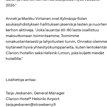
2026."
Anneli ja Markku Virtanen ovat Kylmäoja-Ilolan
asukasyhdistyksen hallituksen jäseniä ja lasten ja nuorten
kerhon aktiiveja. "Joka lauantai 60-80 lasta osallistuu
maksuttomaan toimintaamme. Toimimme
omakustanteisesti ja lahjoitusten turvin. Onneksi olemme
löytäneet hyviä yhteistyökumppaneita, kuten lentokentä
Clarion-hotellin sekä Helsinki Limon, joka kuljetti meidät
hotellille."
Lisätietoja antaa:
Tarja Jeskanen, General Manager
Clarion Hotel® Helsinki Airport
tarja.jeskanen@strawberry.fi