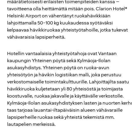
määrätietoisesti erilaisten toimenpiteiden kanssa –
tavoitteena olla heittämättä mitään pois. Clarion Hotel®
Helsinki Airport on vähentänyt ruokahävikkiään
lahjoittamalla
50-100 kg kuukaudessa syötäväksi
kelpaavaa hävikkiruokaa yhteistyötahoille, jotka tukevat
vähävaraisia lapsiperheitä.
Hotellin vantaalaisia yhteistyötahoja ovat Vantaan
kaupungin Yhteinen pöytä sekä Kylmäoja-Ilolan
asukasyhdistys. Yhteinen pöytä on ruoka-avun
yhteisötyön ja hävikin logistiikan malli, joka perustuu
verkostomaiselle toimintakulttuurille. Lahjoittajilta saatu
hävikkiruoka kuljetetaan yli 80 yhteisöstä ja toimijasta
koostuvalle, ruokaa jakavalle ja käyttävälle verkostolle.
Kylmäoja-Ilolan asukasyhdistyksen lasten ja nuorten kerh
taas tarjoaa lauantai-iltapäiväisin alueen vähävaraille
lapsiperheille ruokaa sekä yhteistä tekemistä mm.
lautapelien merkeissä.