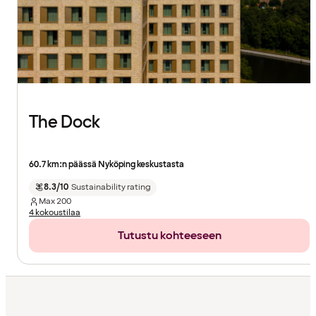
The Dock
60.7 km:n päässä Nyköping keskustasta
8.3/10
Sustainability rating
Max
200
4 kokoustilaa
Tutustu kohteeseen