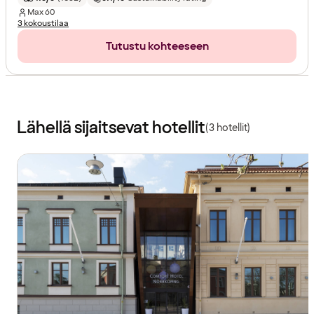
Max
60
3 kokoustilaa
Tutustu kohteeseen
Lähellä sijaitsevat hotellit
(3 hotellit)