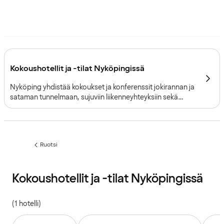
Kokoushotellit ja -tilat Nyköpingissä
Nyköping yhdistää kokoukset ja konferenssit jokirannan ja
sataman tunnelmaan, sujuviin liikenneyhteyksiin sekä
levolliseen ympäristöön Tukholman eteläpuolella.
Ruotsi
Edellinen
sivu:
Kokoushotellit ja -tilat Nyköpingissä
(1 hotelli)