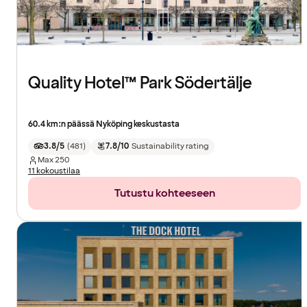
Quality Hotel™ Park Södertälje
60.4 km:n päässä Nyköping keskustasta
3.8/5
(
481
)
7.8/10
Sustainability rating
Max
250
11 kokoustilaa
Tutustu kohteeseen