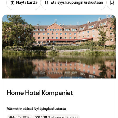
Näytä kartta
Etäisyys kaupungin keskustaan
Home Hotel Kompaniet
700 metrin päässä Nyköping keskustasta
4.5/5
(
1032
)
8.1/10
Sustainability rating