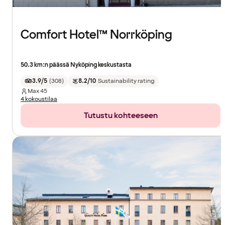
Comfort Hotel™ Norrköping
50.3 km:n päässä Nyköping keskustasta
3.9/5
(
308
)
8.2/10
Sustainability rating
Max
45
4 kokoustilaa
Tutustu kohteeseen