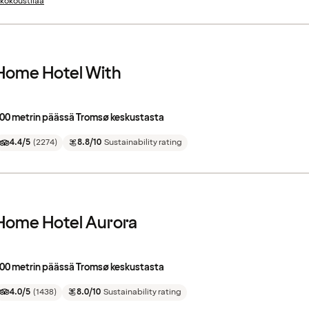
 kokoustilaa
Home Hotel With
00 metrin päässä Tromsø keskustasta
4.4/5
(
2274
)
8.8/10
Sustainability rating
Home Hotel Aurora
00 metrin päässä Tromsø keskustasta
4.0/5
(
1438
)
8.0/10
Sustainability rating