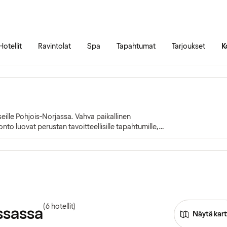
Siirry sivun sisältöön
Siirry sivun päävalikkoon
Hotellit
Ravintolat
Spa
Tapahtumat
Tarjoukset
K
seille Pohjois-Norjassa. Vahva paikallinen
nto luovat perustan tavoitteellisille tapahtumille,
(6 hotellit)
mssassa
Näytä kart