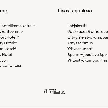
mme
Lisää tarjouksia
i hotellimme kartalla
Lahjakortit
akohteemme
Joukkueet & urheiluse
ort Hotel™
Liity yhteistyökumppan
ty Hotel™
Yrityssopimus
on Hotel®
Yritysasunnot
 Hotel
Spenn – joustava Spe
over
Yhteistyökumppanimme
äiset hotellit