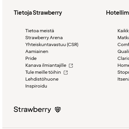
Tietoja Strawberry
Hotelli
Tietoa meistä
Kaikk
Strawberry Arena
Matk
Yhteiskuntavastuu (CSR)
Comf
Aamiainen
Quali
Pride
Clari
Kanava ilmiantajille
Home
Tule meille töihin
Stop
Lehdistöhuone
Itsen
Inspiroidu