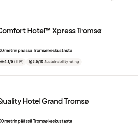
Comfort Hotel™ Xpress Tromsø
00 metrin päässä Tromsø keskustasta
4.1/5
(
1119
)
8.5/10
Sustainability rating
Quality Hotel Grand Tromsø
00 metrin päässä Tromsø keskustasta