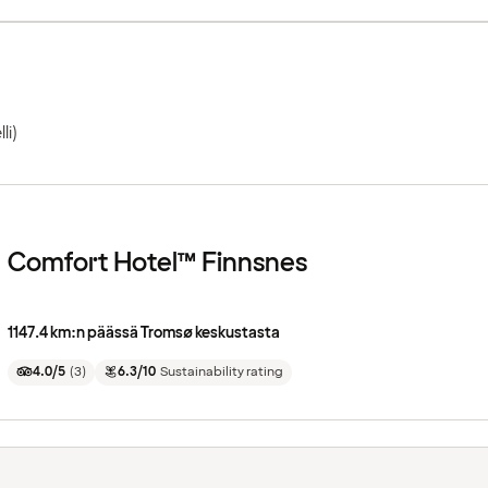
lli)
Comfort Hotel™ Finnsnes
1147.4 km:n päässä Tromsø keskustasta
4.0/5
(
3
)
6.3/10
Sustainability rating