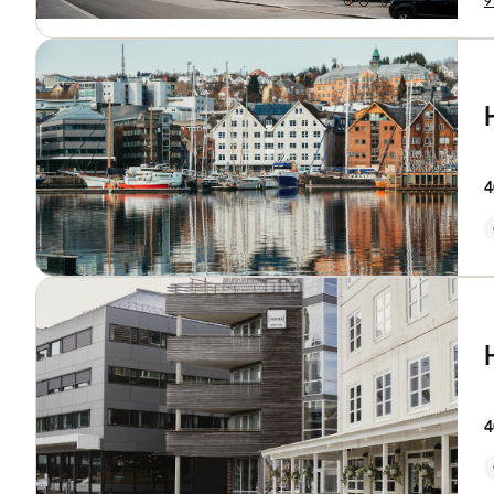
9
4
4