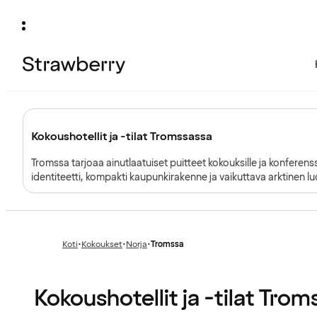
Kokoushotellit ja -tilat Tromssassa
Tromssa tarjoaa ainutlaatuiset puitteet kokouksille ja konferens
identiteetti, kompakti kaupunkirakenne ja vaikuttava arktinen luo
joissa on aitoa paikallista luonnetta.
Koti
•
Kokoukset
•
Norja
•
Tromssa
Edellinen
Edellinen
sivu:
sivu:
Kokoushotellit ja -tilat Tro