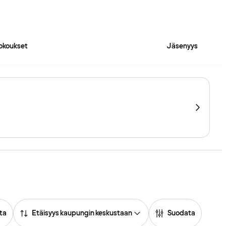
okoukset
Jäsenyys
ta
Etäisyys kaupungin keskustaan
Suodata