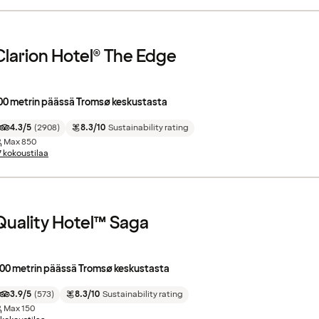
Clarion Hotel® The Edge
00 metrin päässä Tromsø keskustasta
4.3/5
(
2908
)
8.3/10
Sustainability rating
Max
850
7 kokoustilaa
Quality Hotel™ Saga
00 metrin päässä Tromsø keskustasta
3.9/5
(
573
)
8.3/10
Sustainability rating
Max
150