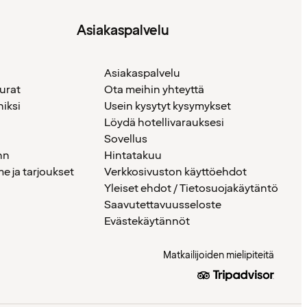
Asiakaspalvelu
Asiakaspalvelu
urat
Ota meihin yhteyttä
iksi
Usein kysytyt kysymykset
Löydä hotellivarauksesi
Sovellus
nn
Hintatakuu
 ja tarjoukset
Verkkosivuston käyttöehdot
Yleiset ehdot / Tietosuojakäytäntö
Saavutettavuusseloste
Evästekäytännöt
Matkailijoiden mielipiteitä