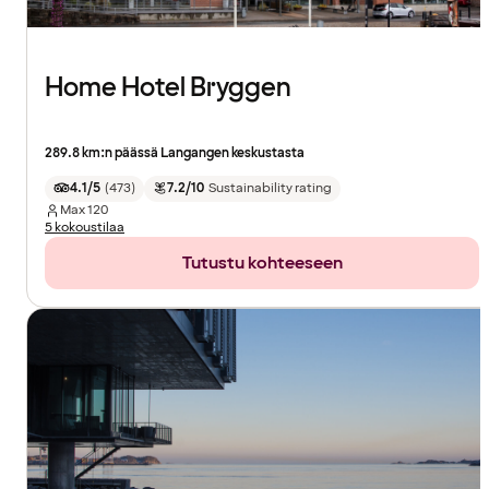
Home Hotel Bryggen
289.8 km:n päässä Langangen keskustasta
4.1/5
(
473
)
7.2/10
Sustainability rating
Max
120
5 kokoustilaa
Tutustu kohteeseen