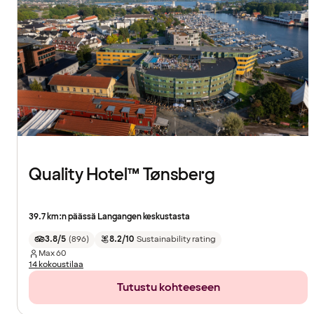
Quality Hotel™ Tønsberg
39.7 km:n päässä Langangen keskustasta
3.8/5
(
896
)
8.2/10
Sustainability rating
Max
60
14 kokoustilaa
Tutustu kohteeseen