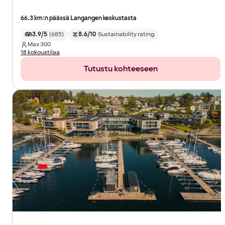
66.3 km:n päässä Langangen keskustasta
3.9/5
(
685
)
8.6/10
Sustainability rating
Max
300
18 kokoustilaa
Tutustu kohteeseen