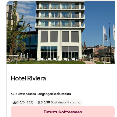
Hotel Riviera
62.5 km:n päässä Langangen keskustasta
3.6/5
(
233
)
8.6/10
Sustainability rating
Tutustu kohteeseen