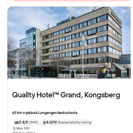
Quality Hotel™ Grand, Kongsberg
65 km:n päässä Langangen keskustasta
3.8/5
(
599
)
8.0/10
Sustainability rating
Max
100