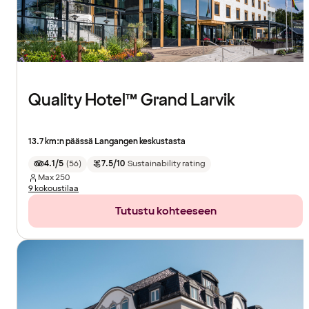
Quality Hotel™ Grand Larvik
13.7 km:n päässä Langangen keskustasta
4.1/5
(
56
)
7.5/10
Sustainability rating
Max
250
9 kokoustilaa
Tutustu kohteeseen