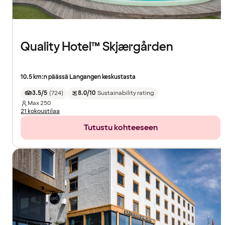
Quality Hotel™ Skjærgården
10.5 km:n päässä Langangen keskustasta
3.5/5
(
724
)
8.0/10
Sustainability rating
Max
250
21 kokoustilaa
Tutustu kohteeseen