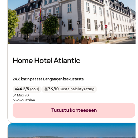
Home Hotel Atlantic
24.6 km:n päässä Langangen keskustasta
4.2/5
(
660
)
7.9/10
Sustainability rating
Max
70
5 kokoustilaa
Tutustu kohteeseen