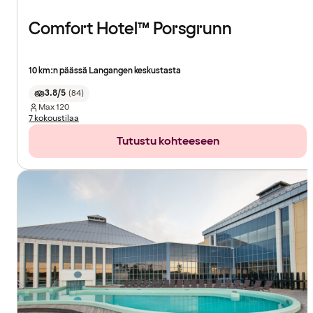
Comfort Hotel™ Porsgrunn
10 km:n päässä Langangen keskustasta
3.8/5
(
84
)
Max
120
7 kokoustilaa
Tutustu kohteeseen