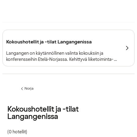
Kokoushotellit ja -tilat Langangenissa
Langangen on käytännöllinen valinta kokouksiin ja
konferensseihin Etelä-Norjassa. Kehittyvä liiketoiminta-
alue, suora yhteys tieverkostoon ja nykyaikaiset puitteet
tekevät järjestelyistä vaivattomia.
Norja
Edellinen
sivu:
Kokoushotellit ja -tilat
Langangenissa
(0 hotellit)