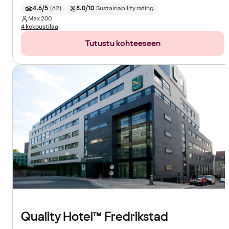
4.6/5
(
62
)
8.0/10
Sustainability rating
Max
200
4 kokoustilaa
Tutustu kohteeseen
Quality Hotel™ Fredrikstad