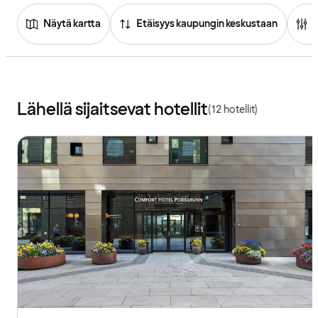
Näytä kartta
Etäisyys kaupungin keskustaan
Lähellä sijaitsevat hotellit
(12 hotellit)