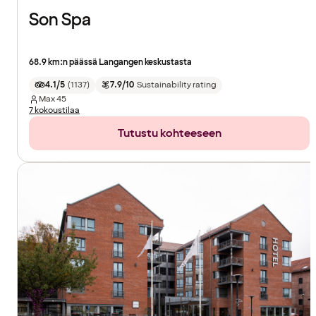
Son Spa
68.9 km:n päässä Langangen keskustasta
4.1/5
(
1137
)
7.9/10
Sustainability rating
Max
45
7 kokoustilaa
Tutustu kohteeseen