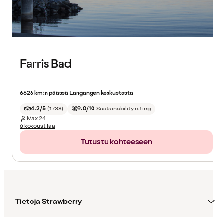
Farris Bad
6626 km:n päässä Langangen keskustasta
4.2/5
(
1738
)
9.0/10
Sustainability rating
Max
24
6 kokoustilaa
Tutustu kohteeseen
Tietoja Strawberry