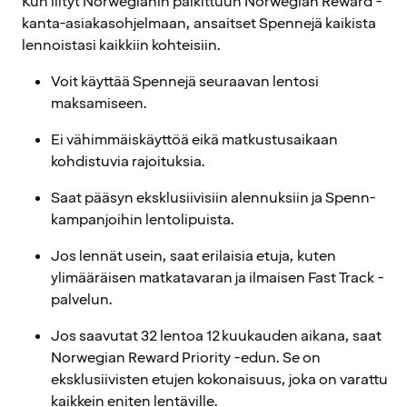
Kun liityt Norwegianin palkittuun Norwegian Reward -
kanta-asiakasohjelmaan, ansaitset Spennejä kaikista
lennoistasi kaikkiin kohteisiin.
Voit käyttää Spennejä seuraavan lentosi
maksamiseen.
Ei vähimmäiskäyttöä eikä matkustusaikaan
kohdistuvia rajoituksia.
Saat pääsyn eksklusiivisiin alennuksiin ja Spenn-
kampanjoihin lentolipuista.
Jos lennät usein, saat erilaisia etuja, kuten
ylimääräisen matkatavaran ja ilmaisen Fast Track -
palvelun.
Jos saavutat 32 lentoa 12 kuukauden aikana, saat
Norwegian Reward Priority -edun. Se on
eksklusiivisten etujen kokonaisuus, joka on varattu
kaikkein eniten lentäville.