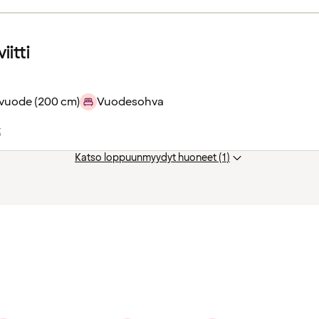
iitti
ivuode (200 cm)
Vuodesohva
t
Katso loppuunmyydyt huoneet (1)