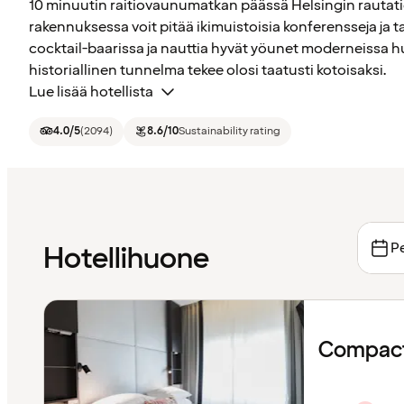
10 minuutin raitiovaunumatkan päässä Helsingin rautati
rakennuksessa voit pitää ikimuistoisia konferensseja ja 
cocktail-baarissa ja nauttia hyvät yöunet moderneissa 
historiallinen tunnelma tekee olosi taatusti kotoisaksi.
Lue lisää hotellista
4.0
/5
(
2094
)
8.6
/10
Sustainability rating
Pe
Hotellihuone
Compact