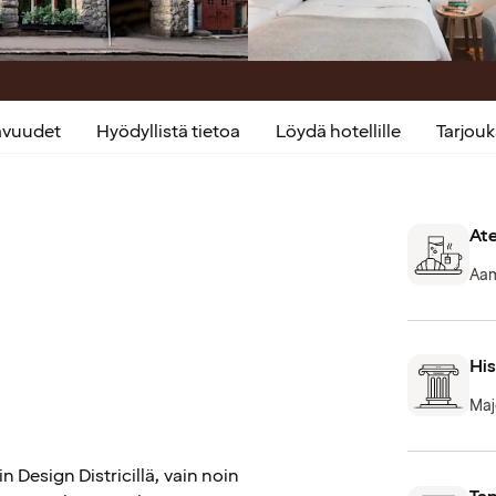
kavuudet
Hyödyllistä tietoa
Löydä hotellille
Tarjou
Ate
Aami
His
Maj
n Design Districillä, vain noin