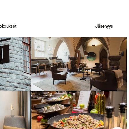
okoukset
Jäsenyys