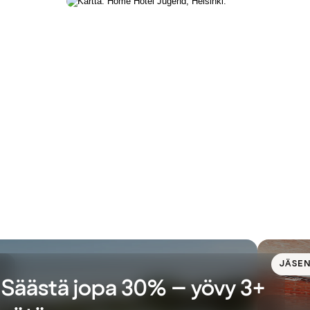
JÄSE
Säästä jopa 30% – yövy 3+