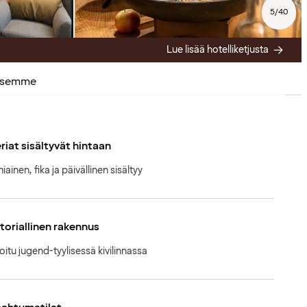
5
/
40
Lue lisää hotelliketjusta
ksemme
riat sisältyvät hintaan
ainen, fika ja päivällinen sisältyy
toriallinen rakennus
oitu jugend-tyylisessä kivilinnassa