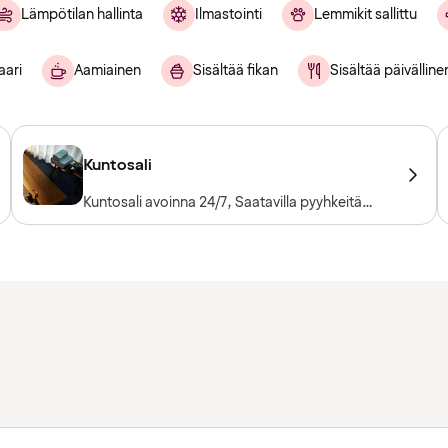
Lämpötilan hallinta
Ilmastointi
Lemmikit sallittu
aari
Aamiainen
Sisältää fikan
Sisältää päivälline
Kuntosali
Kuntosali avoinna 24/7, Saatavilla pyyhkeitä
lainaksi, Kuntosalilaitteet, Kardiolaitteet,
Vapaapainot, Sisäänpääsy sisältyy
hotellivieraille