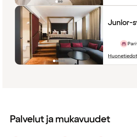
Junior-sv
Par
Huonetiedo
Sisältö
ladattu
Palvelut ja mukavuudet