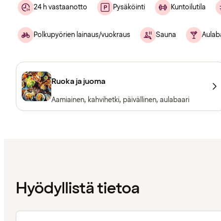
24 h vastaanotto
Pysäköinti
Kuntoilutila
Polkupyörien lainaus/vuokraus
Sauna
Aulab
Ruoka ja juoma
Aamiainen, kahvihetki, päivällinen, aulabaari
Hyödyllistä tietoa