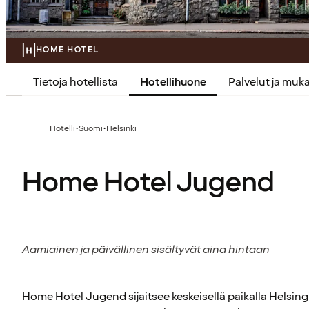
HOME HOTEL
Tietoja hotellista
Hotellihuone
Palvelut ja mu
·
·
Hotelli
Suomi
Helsinki
Home Hotel Jugend
Aamiainen ja päivällinen sisältyvät aina hintaan
Home Hotel Jugend sijaitsee keskeisellä paikalla Helsingi