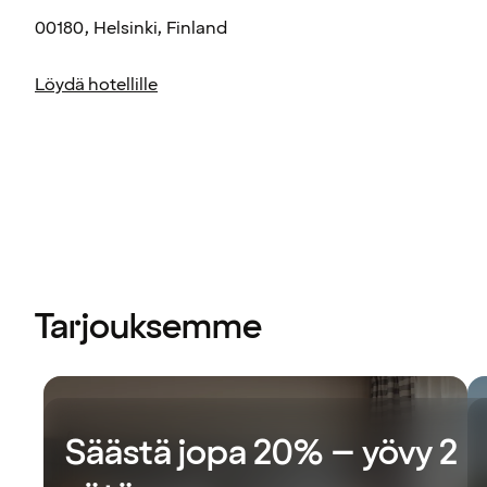
00180, Helsinki, Finland
Löydä hotellille
Tarjouksemme
Säästä jopa 20% – yövy 2