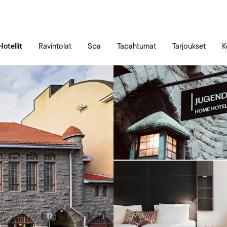
Siirry sivun sisältöön
Siirry sivun päävalikkoon
Hotellit
Ravintolat
Spa
Tapahtumat
Tarjoukset
K