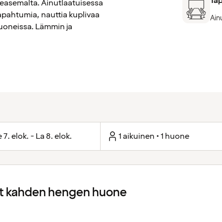
Ta
easemalta. Ainutlaatuisessa
tapahtumia, nauttia kuplivaa
Ainu
huoneissa. Lämmin ja
 7. elok. - La 8. elok.
1 aikuinen • 1 huone
 kahden hengen huone