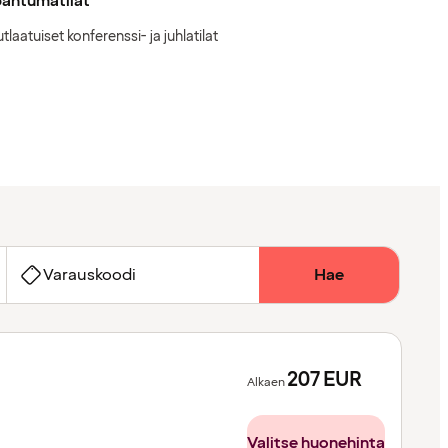
pahtumatilat
tlaatuiset konferenssi- ja juhlatilat
Varauskoodi
Hae
207
EUR
Alkaen
Valitse huonehinta