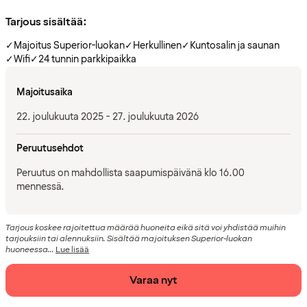
Tarjous sisältää:
✓
Majoitus Superior-luokan
✓
Herkullinen
✓
Kuntosalin ja saunan
✓
Wifi
✓
24 tunnin parkkipaikka
Majoitusaika
22. joulukuuta 2025 - 27. joulukuuta 2026
Peruutusehdot
Peruutus on mahdollista saapumispäivänä klo 16.00
mennessä.
Tarjous koskee rajoitettua määrää huoneita eikä sitä voi yhdistää muihin
tarjouksiin tai alennuksiin. Sisältää majoituksen Superior-luokan
huoneessa...
Lue lisää
Varaa nyt