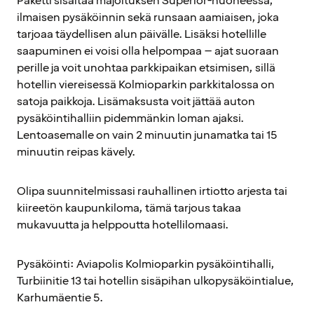
Paketti sisältää majoituksen Superior-huoneessa,
ilmaisen pysäköinnin sekä runsaan aamiaisen, joka
tarjoaa täydellisen alun päivälle. Lisäksi hotellille
saapuminen ei voisi olla helpompaa – ajat suoraan
perille ja voit unohtaa parkkipaikan etsimisen, sillä
hotellin viereisessä Kolmioparkin parkkitalossa on
satoja paikkoja. Lisämaksusta voit jättää auton
pysäköintihalliin pidemmänkin loman ajaksi.
Lentoasemalle on vain 2 minuutin junamatka tai 15
minuutin reipas kävely.
Olipa suunnitelmissasi rauhallinen irtiotto arjesta tai
kiireetön kaupunkiloma, tämä tarjous takaa
mukavuutta ja helppoutta hotellilomaasi.
Pysäköinti: Aviapolis Kolmioparkin pysäköintihalli,
Turbiinitie 13 tai hotellin sisäpihan ulkopysäköintialue,
Karhumäentie 5.