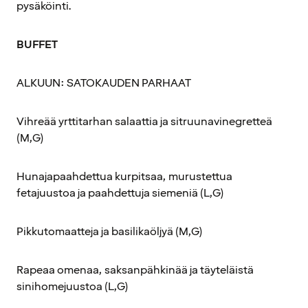
pysäköinti.
BUFFET
ALKUUN: SATOKAUDEN PARHAAT
Vihreää yrttitarhan salaattia ja sitruunavinegretteä
(M,G)
Hunajapaahdettua kurpitsaa, murustettua
fetajuustoa ja paahdettuja siemeniä (L,G)
Pikkutomaatteja ja basilikaöljyä (M,G)
Rapeaa omenaa, saksanpähkinää ja täyteläistä
sinihomejuustoa (L,G)