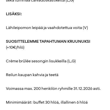
sekä tummaa calvadoskastiketta (L,G)
LISÄKSI:
Lähileipomon leipää ja vaahdotettua voita (V)
SUOSITTELEMME TAPAHTUMAN KRUUNUKSI
(+10€/hlö)
Crème brûlée sesongin lisukkeilla (L,G)
Reilun kaupan kahvia ja teetä
Voimassa max. 200 henkilön ryhmille 31.12.2026 asti.
Minimimäärät: buffet 30 hlöä, illallinen 6 hlöä