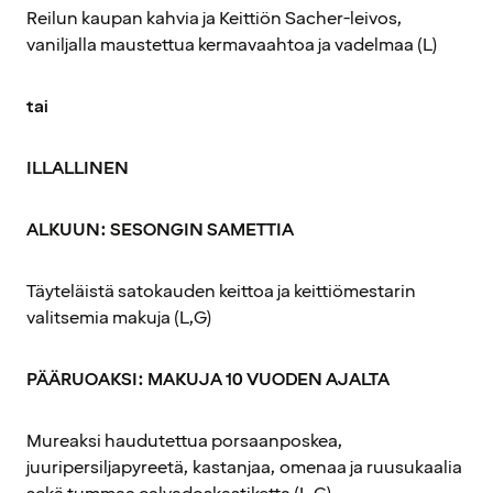
Reilun kaupan kahvia ja Keittiön Sacher-leivos,
vaniljalla maustettua kermavaahtoa ja vadelmaa (L)
tai
ILLALLINEN
ALKUUN: SESONGIN SAMETTIA
Täyteläistä satokauden keittoa ja keittiömestarin
valitsemia makuja (L,G)
PÄÄRUOAKSI: MAKUJA 10 VUODEN AJALTA
Mureaksi haudutettua porsaanposkea,
juuripersiljapyreetä, kastanjaa, omenaa ja ruusukaalia