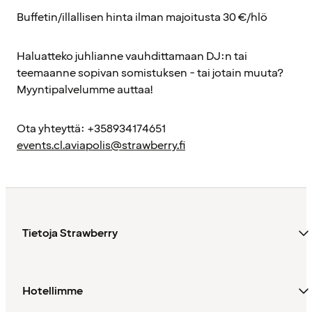
Buffetin/illallisen hinta ilman majoitusta 30 €/hlö
Haluatteko juhlianne vauhdittamaan DJ:n tai
teemaanne sopivan somistuksen - tai jotain muuta?
Myyntipalvelumme auttaa!
Ota yhteyttä: +358934174651
events.cl.aviapolis@strawberry.fi
Tietoja Strawberry
Hotellimme