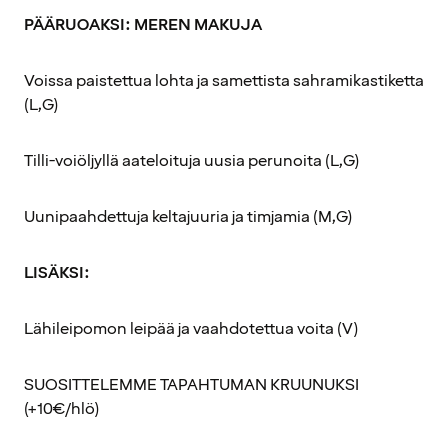
PÄÄRUOAKSI: MEREN MAKUJA
Voissa paistettua lohta ja samettista sahramikastiketta
(L,G)
Tilli-voiöljyllä aateloituja uusia perunoita (L,G)
Uunipaahdettuja keltajuuria ja timjamia (M,G)
LISÄKSI:
Lähileipomon leipää ja vaahdotettua voita (V)
SUOSITTELEMME TAPAHTUMAN KRUUNUKSI
(+10€/hlö)