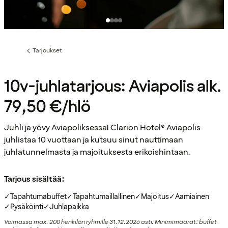
Tarjoukset
Edellinen
sivu:
10v-juhlatarjous: Aviapolis alk.
79,50 €/hlö
Juhli ja yövy Aviapoliksessa! Clarion Hotel® Aviapolis
juhlistaa 10 vuottaan ja kutsuu sinut nauttimaan
juhlatunnelmasta ja majoituksesta erikoishintaan.
Tarjous sisältää:
✓
Tapahtumabuffet
✓
Tapahtumaillallinen
✓
Majoitus
✓
Aamiainen
✓
Pysäköinti
✓
Juhlapaikka
Voimassa max. 200 henkilön ryhmille 31.12.2026 asti. Minimimäärät: buffet