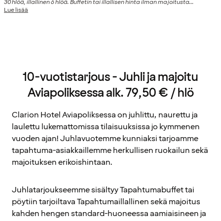
30 hlöä, illallinen 6 hlöä. Buffetin tai illallisen hinta ilman majoitusta...
Lue lisää
10-vuotistarjous - Juhli ja majoitu
Aviapoliksessa alk. 79,50 € / hlö
Clarion Hotel Aviapoliksessa on juhlittu, naurettu ja
laulettu lukemattomissa tilaisuuksissa jo kymmenen
vuoden ajan! Juhlavuotemme kunniaksi tarjoamme
tapahtuma-asiakkaillemme herkullisen ruokailun sekä
majoituksen erikoishintaan.
Juhlatarjoukseemme sisältyy Tapahtumabuffet tai
pöytiin tarjoiltava Tapahtumaillallinen sekä majoitus
kahden hengen standard-huoneessa aamiaisineen ja