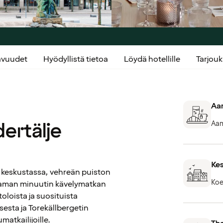
kavuudet
Hyödyllistä tietoa
Löydä hotellille
Tarjou
Aam
ertälje
Aam
Kes
n keskustassa, vehreän puiston
Koe
utaman minuutin kävelymatkan
loista ja suosituista
esta ja Torekällbergetin
matkailijoille.