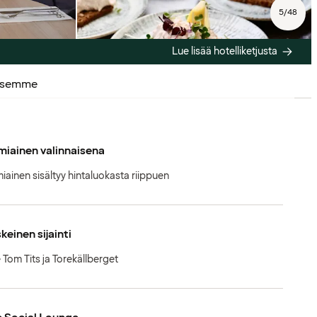
5
/
48
Lue lisää hotelliketjusta
ksemme
iainen valinnaisena
iainen sisältyy hintaluokasta riippuen
keinen sijainti
 Tom Tits ja Torekällberget