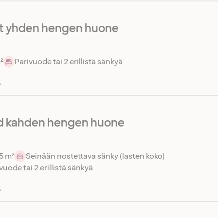
 yhden hengen huone
²
Parivuode tai 2 erillistä sänkyä
t
d kahden hengen huone
5 m²
Seinään nostettava sänky (lasten koko)
vuode tai 2 erillistä sänkyä
t