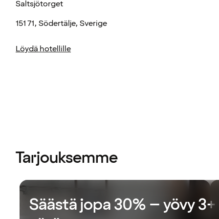
Saltsjötorget
151 71, Södertälje, Sverige
Löydä hotellille
Tarjouksemme
Säästä jopa 30% – yövy 3+