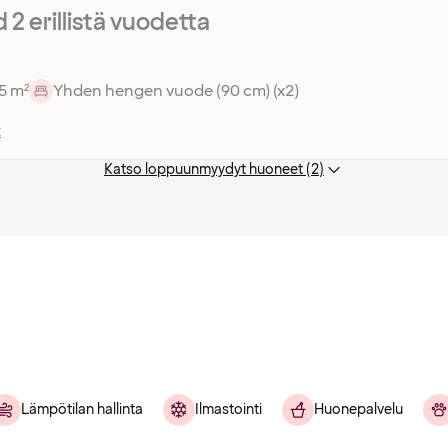
2 erillistä vuodetta
5 m²
Yhden hengen vuode (90 cm) (x2)
t
Katso loppuunmyydyt huoneet (2)
Lämpötilan hallinta
Ilmastointi
Huonepalvelu