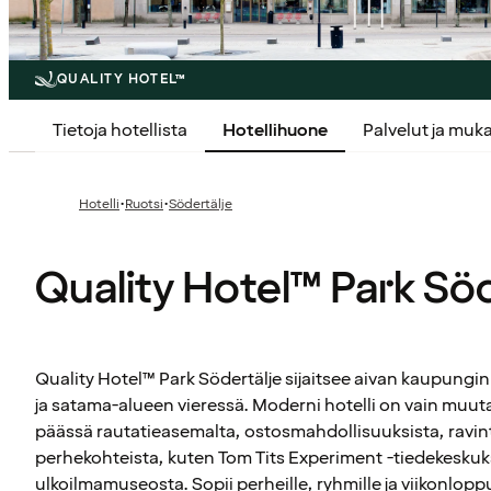
QUALITY HOTEL™
Tietoja hotellista
Hotellihuone
Palvelut ja mu
·
·
Hotelli
Ruotsi
Södertälje
Quality Hotel™ Park Söd
Quality Hotel™ Park Södertälje sijaitsee aivan kaupungi
ja satama-alueen vieressä. Moderni hotelli on vain mu
päässä rautatieasemalta, ostosmahdollisuuksista, ravinto
perhekohteista, kuten Tom Tits Experiment -tiedekeskuks
ulkoilmamuseosta. Sopii perheille, ryhmille ja viikonloppu