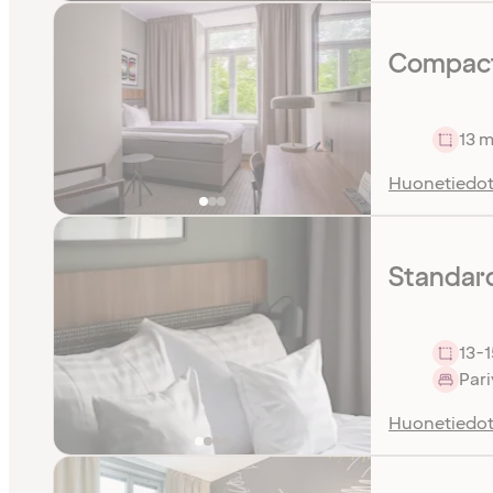
Compact
13 m
Huonetiedo
Standar
13-1
Pari
Huonetiedo