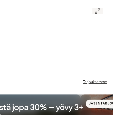
Tarjouksemme
JÄSENTARJOU
stä jopa 30% – yövy 3+