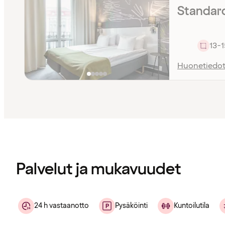
Standard 
13-1
Huonetiedo
Sisältö
ladattu
Palvelut ja mukavuudet
24 h vastaanotto
Pysäköinti
Kuntoilutila