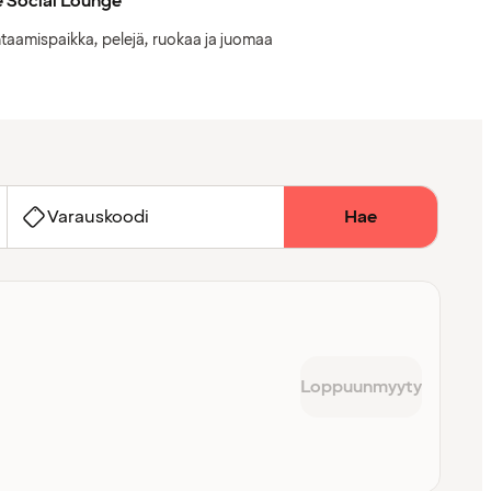
 Social Lounge
taamispaikka, pelejä, ruokaa ja juomaa
Varauskoodi
Hae
Loppuunmyyty