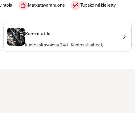
vintola
Matkatavarahuone
Tupakointi kielletty
Kuntoilutila
Kuntosali avoinna 24/7, Kuntosalilaitteet,
Kardiolaitteet, Vapaapainot, Sisäänpääsy
sisältyy hotellivieraille