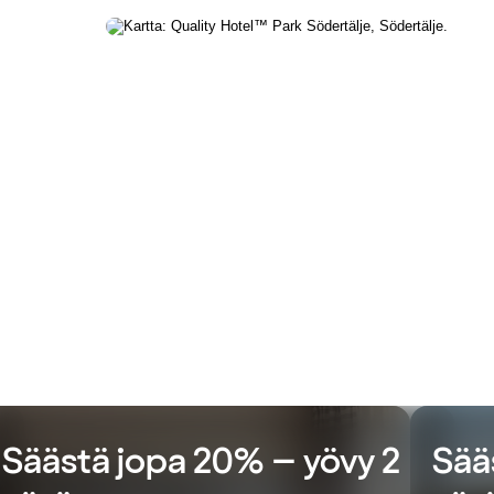
Säästä jopa 20% – yövy 2
Sää