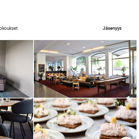
okoukset
Jäsenyys