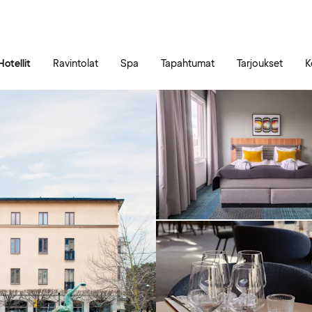
Siirry sivun sisältöön
Siirry sivun päävalikkoon
Hotellit
Ravintolat
Spa
Tapahtumat
Tarjoukset
K