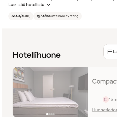
Lue lisää hotellista
3.8
/5
(
481
)
7.8
/10
Sustainability rating
La
Hotellihuone
Compact
15 m
Huonetiedo