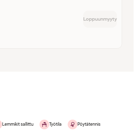
Loppuunmyyty
Lemmikit sallittu
Työtila
Pöytätennis