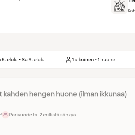
The
Koh
 8. elok. - Su 9. elok.
1 aikuinen • 1 huone
 kahden hengen huone (ilman ikkunaa)
²
Parivuode tai 2 erillistä sänkyä
t