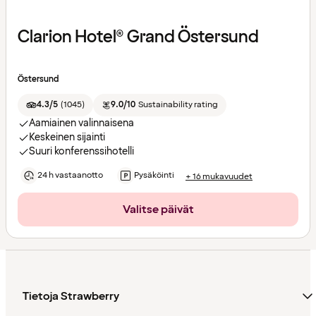
Clarion Hotel® Grand Östersund
Östersund
4.3/5
(
1045
)
9.0/10
Sustainability rating
Aamiainen valinnaisena
Keskeinen sijainti
Suuri konferenssihotelli
24 h vastaanotto
Pysäköinti
+ 16 mukavuudet
Valitse päivät
Tietoja Strawberry