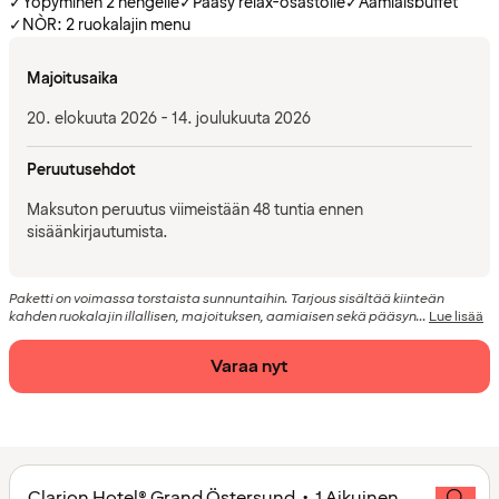
✓
Yöpyminen 2 hengelle
✓
Pääsy relax-osastolle
✓
Aamiaisbuffet
✓
NÒR: 2 ruokalajin menu
Majoitusaika
20. elokuuta 2026 - 14. joulukuuta 2026
Peruutusehdot
Maksuton peruutus viimeistään 48 tuntia ennen
sisäänkirjautumista.
Paketti on voimassa torstaista sunnuntaihin. Tarjous sisältää kiinteän
kahden ruokalajin illallisen, majoituksen, aamiaisen sekä pääsyn...
Lue lisää
Varaa nyt
Clarion Hotel® Grand Östersund • 1 Aikuinen