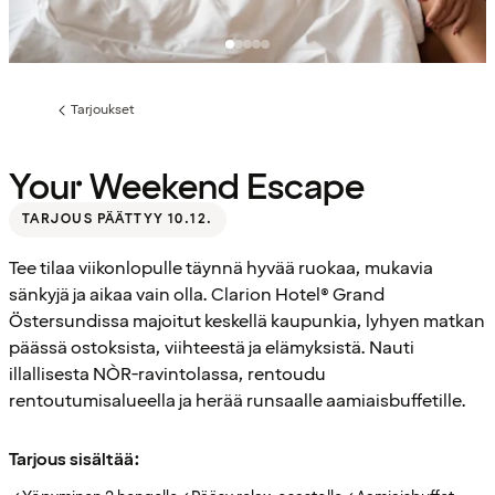
Tarjoukset
Edellinen
sivu:
Your Weekend Escape
TARJOUS PÄÄTTYY 10.12.
Tee tilaa viikonlopulle täynnä hyvää ruokaa, mukavia
sänkyjä ja aikaa vain olla. Clarion Hotel® Grand
Östersundissa majoitut keskellä kaupunkia, lyhyen matkan
päässä ostoksista, viihteestä ja elämyksistä. Nauti
illallisesta NÒR-ravintolassa, rentoudu
rentoutumisalueella ja herää runsaalle aamiaisbuffetille.
Tarjous sisältää: