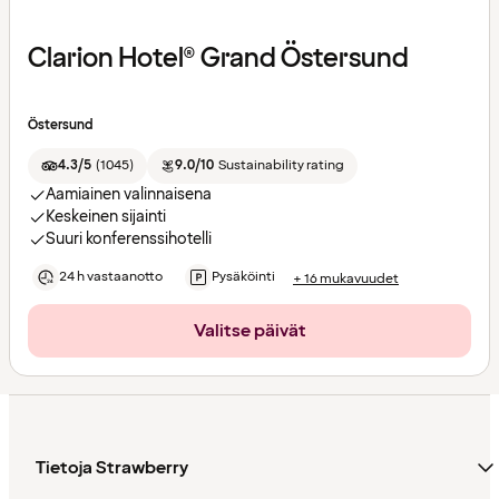
Clarion Hotel® Grand Östersund
Östersund
4.3/5
(
1045
)
9.0/10
Sustainability rating
Aamiainen valinnaisena
Keskeinen sijainti
Suuri konferenssihotelli
24 h vastaanotto
Pysäköinti
+ 16 mukavuudet
Valitse päivät
Tietoja Strawberry