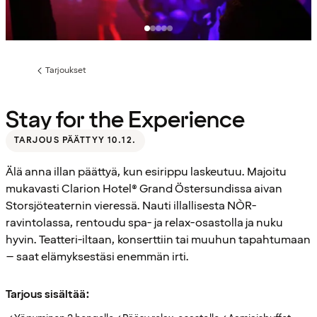
Tarjoukset
Edellinen
sivu:
Stay for the Experience
TARJOUS PÄÄTTYY 10.12.
Älä anna illan päättyä, kun esirippu laskeutuu. Majoitu
mukavasti Clarion Hotel® Grand Östersundissa aivan
Storsjöteaternin vieressä. Nauti illallisesta NÒR-
ravintolassa, rentoudu spa- ja relax-osastolla ja nuku
hyvin. Teatteri-iltaan, konserttiin tai muuhun tapahtumaan
– saat elämyksestäsi enemmän irti.
Tarjous sisältää: