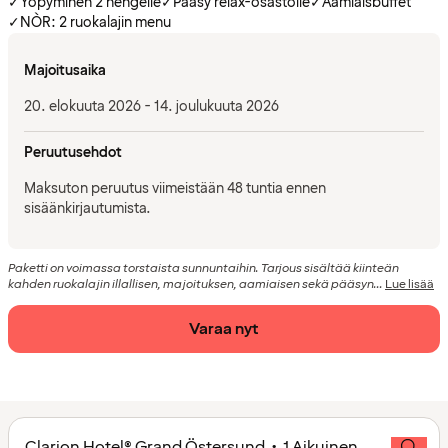
✓
Yöpyminen 2 hengelle
✓
Pääsy relax-osastolle
✓
Aamiaisbuffet
✓
NÒR: 2 ruokalajin menu
Majoitusaika
20. elokuuta 2026 - 14. joulukuuta 2026
Peruutusehdot
Maksuton peruutus viimeistään 48 tuntia ennen
sisäänkirjautumista.
Paketti on voimassa torstaista sunnuntaihin. Tarjous sisältää kiinteän
kahden ruokalajin illallisen, majoituksen, aamiaisen sekä pääsyn...
Lue lisää
Varaa nyt
Clarion Hotel® Grand Östersund • 1 Aikuinen