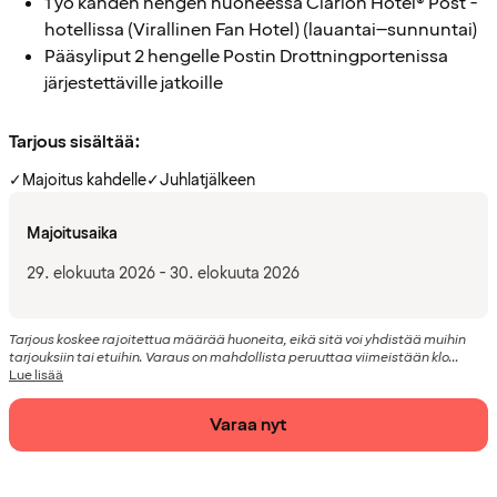
1 yö kahden hengen huoneessa Clarion Hotel® Post -
hotellissa (Virallinen Fan Hotel) (lauantai–sunnuntai)
Pääsyliput 2 hengelle Postin Drottningportenissa
järjestettäville jatkoille
Tarjous sisältää:
✓
Majoitus kahdelle
✓
Juhlatjälkeen
Majoitusaika
29. elokuuta 2026 - 30. elokuuta 2026
Tarjous koskee rajoitettua määrää huoneita, eikä sitä voi yhdistää muihin
tarjouksiin tai etuihin. Varaus on mahdollista peruuttaa viimeistään klo...
Lue lisää
Varaa nyt