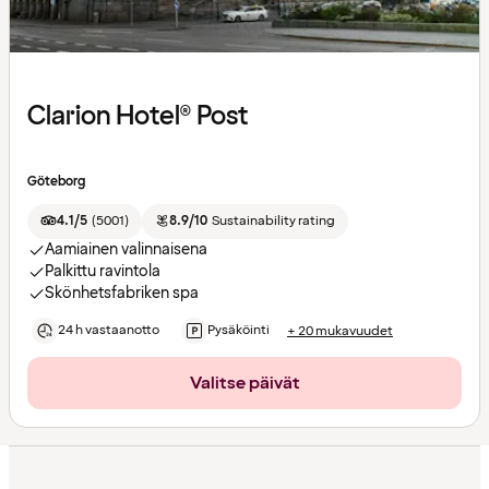
Clarion Hotel® Post
Göteborg
4.1/5
(
5001
)
8.9/10
Sustainability rating
Aamiainen valinnaisena
Palkittu ravintola
Skönhetsfabriken spa
24 h vastaanotto
Pysäköinti
+ 20 mukavuudet
Valitse päivät