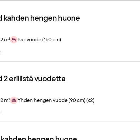
d kahden hengen huone
22 m²
Parivuode (160 cm)
t
2 erillistä vuodetta
22 m²
Yhden hengen vuode (90 cm) (x2)
t
r kahden hengen huone