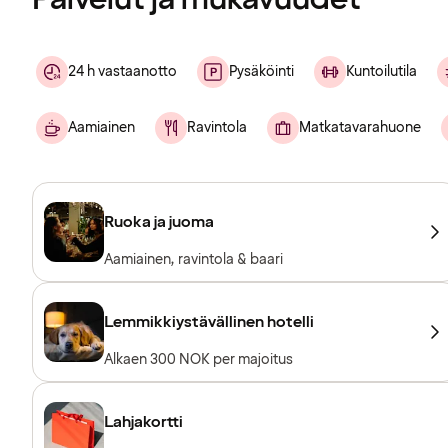
24 h vastaanotto
Pysäköinti
Kuntoilutila
Aamiainen
Ravintola
Matkatavarahuone
Ruoka ja juoma
Aamiainen, ravintola & baari
Lemmikkiystävällinen hotelli
Alkaen 300 NOK per majoitus
Lahjakortti