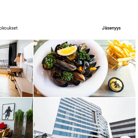
okoukset
Jäsenyys