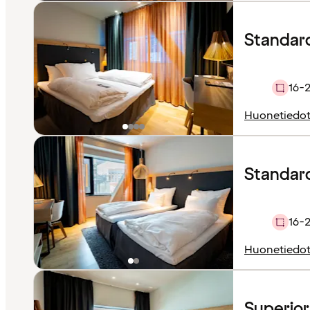
Standar
16-
Huonetiedo
Standard 
16-
Huonetiedo
Superio