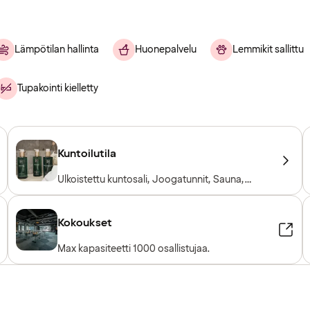
Lämpötilan hallinta
Huonepalvelu
Lemmikit sallittu
Tupakointi kielletty
Kuntoilutila
Ulkoistettu kuntosali, Joogatunnit, Sauna,
Treenitunteja, PT-ohjaaja, Kuntosali avoinna
24/7, Kuntosalilaitteet, Kardiolaitteet,
Vapaapainot, Sisäänpääsy sisältyy
Kokoukset
hotellivieraille
Max kapasiteetti 1000 osallistujaa.