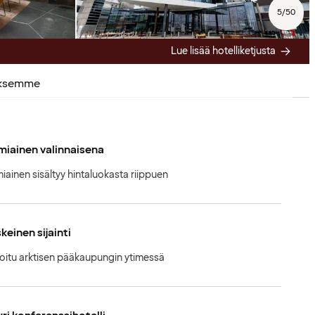
5
/
50
Lue lisää hotelliketjusta
uksemme
iainen valinnaisena
iainen sisältyy hintaluokasta riippuen
keinen sijainti
oitu arktisen pääkaupungin ytimessä