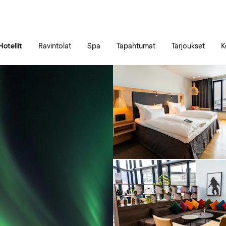
Siirry sivun sisältöön
Siirry sivun päävalikkoon
Hotellit
Ravintolat
Spa
Tapahtumat
Tarjoukset
K