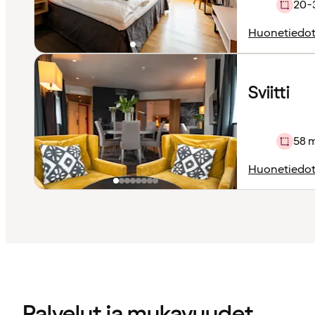
20-
Huonetiedo
Sviitti
58 
Huonetiedo
Sisältö
ladattu
Palvelut ja mukavuudet