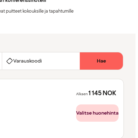
ri konferenssihotelli
at puitteet kokouksille ja tapahtumille
Varauskoodi
Hae
1 145
NOK
Alkaen
Valitse huonehinta