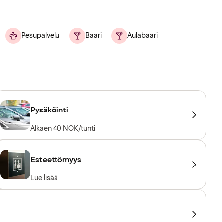
Pesupalvelu
Baari
Aulabaari
Pysäköinti
Alkaen 40 NOK/tunti
Esteettömyys
Lue lisää