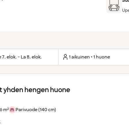
Suu
Upe
 7. elok. - La 8. elok.
1 aikuinen • 1 huone
 yhden hengen huone
6 m²
Parivuode (140 cm)
t