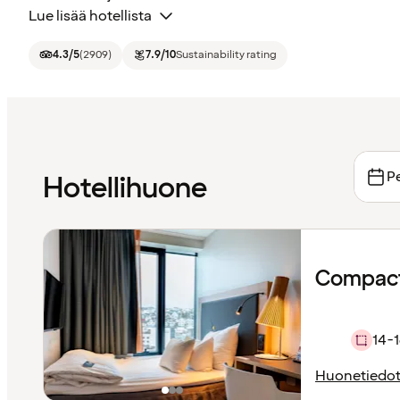
Lue lisää hotellista
4.3
/5
(
2909
)
7.9
/10
Sustainability rating
Pe
Hotellihuone
Compact
14-1
Huonetiedo