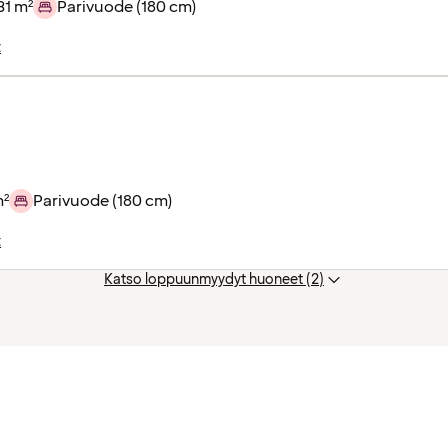
31 m²
Parivuode (180 cm)
t
m²
Parivuode (180 cm)
t
Katso loppuunmyydyt huoneet (2)