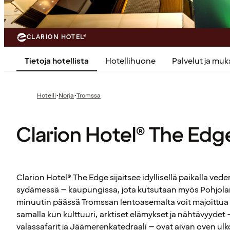
CLARION HOTEL®
Tietoja hotellista
Hotellihuone
Palvelut ja mu
·
·
Hotelli
Norja
Tromssa
Clarion Hotel® The Edg
Clarion Hotel® The Edge sijaitsee idyllisellä paikalla ved
sydämessä – kaupungissa, jota kutsutaan myös Pohjolan
minuutin päässä Tromssan lentoasemalta voit majoittu
samalla kun kulttuuri, arktiset elämykset ja nähtävyydet 
valassafarit ja Jäämerenkatedraali – ovat aivan oven ulk