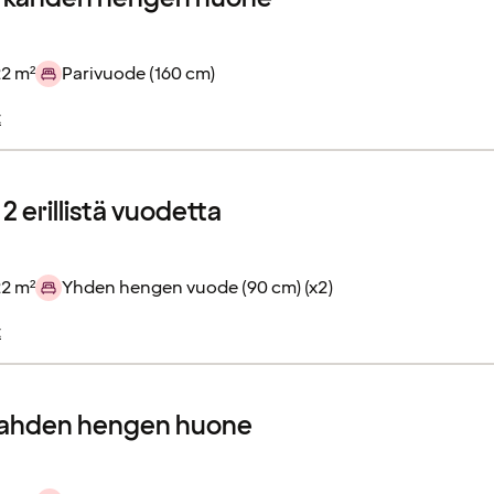
22 m²
Parivuode (160 cm)
t
2 erillistä vuodetta
22 m²
Yhden hengen vuode (90 cm) (x2)
t
kahden hengen huone