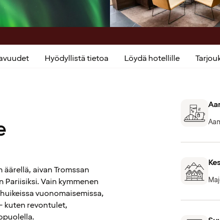
kavuudet
Hyödyllistä tietoa
Löydä hotellille
Tarjo
Aam
e
Aam
Kes
en äärellä, aivan Tromssan
Maj
 Pariisiksi. Vain kymmenen
a huikeissa vuonomaisemissa,
– kuten revontulet,
opuolella.