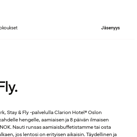
okoukset
Jäsenyys
Fly.
rk, Stay & Fly -palvelulla Clarion Hotel® Oslon
kahdelle hengelle, aamiaisen ja 8 päivän ilmaisen
 NOK. Nauti runsas aamiaisbuffetistamme tai osta
kaen, jos lentosi on erityisen aikaisin. Täydellinen ja