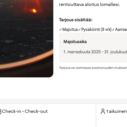
rentouttava aloitus lomallesi.
Tarjous sisältää:
✓
Majoitus
✓
Pysäköinti (8 vrk)
✓
Aamiai
Majoitusaika
1. marraskuuta 2025 - 31. joulukuu
Tarjous on voimassa saatavuuden mukaan, ei
Check-in • Check-out
1 aikuinen