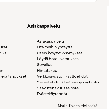
Asiakaspalvelu
Asiakaspalvelu
urat
Ota meihin yhteyttä
iksi
Usein kysytyt kysymykset
Löydä hotellivarauksesi
Sovellus
nn
Hintatakuu
 ja tarjoukset
Verkkosivuston käyttöehdot
Yleiset ehdot / Tietosuojakäytäntö
Saavutettavuusseloste
Evästekäytännöt
Matkailijoiden mielipiteitä