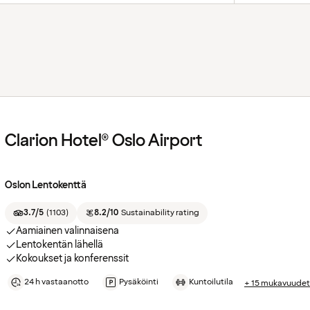
Clarion Hotel® Oslo Airport
Oslon Lentokenttä
3.7/5
(
1103
)
8.2/10
Sustainability rating
Aamiainen valinnaisena
Lentokentän lähellä
Kokoukset ja konferenssit
24 h vastaanotto
Pysäköinti
Kuntoilutila
+ 15 mukavuudet