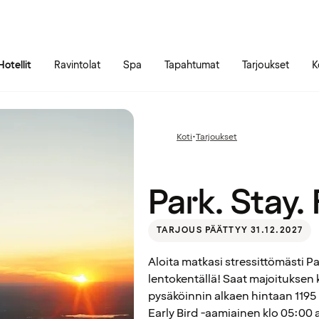
Siirry sivun sisältöön
Siirry sivun päävalikkoon
Hotellit
Ravintolat
Spa
Tapahtumat
Tarjoukset
K
Park.
Stay.
Koti
•
Tarjoukset
Edellinen
Fly.
sivu:
Park. Stay. 
TARJOUS PÄÄTTYY 31.12.2027
Aloita matkasi stressittömästi Pa
lentokentällä! Saat majoituksen 
pysäköinnin alkaen hintaan 1195
Early Bird -aamiainen klo 05:00 al