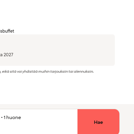
sbuffet
ta 2027
kä sitä voi yhdistää muihin tarjouksiin tai alennuksiin.
 • 1 huone
Hae