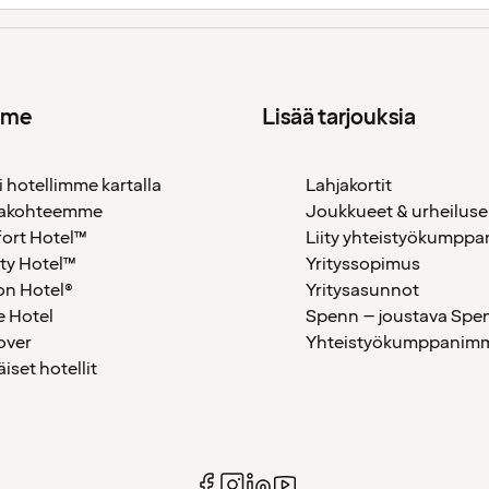
mme
Lisää tarjouksia
i hotellimme kartalla
Lahjakortit
akohteemme
Joukkueet & urheiluse
ort Hotel™
Liity yhteistyökumppan
ty Hotel™
Yrityssopimus
on Hotel®
Yritysasunnot
 Hotel
Spenn – joustava Spe
over
Yhteistyökumppanimme
äiset hotellit