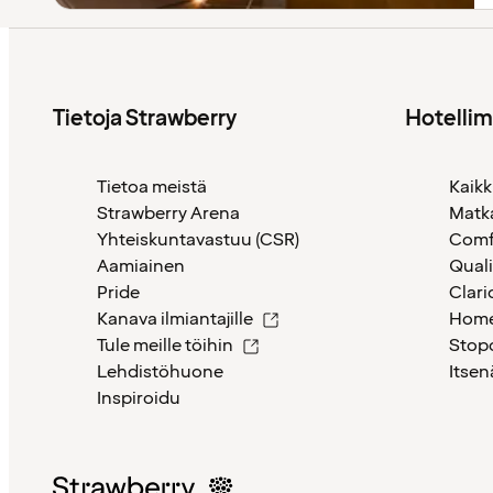
Tietoja Strawberry
Hotelli
Tietoa meistä
Kaikk
Strawberry Arena
Matk
Yhteiskuntavastuu (CSR)
Comf
Aamiainen
Quali
Pride
Clari
Kanava ilmiantajille
Home
Tule meille töihin
Stop
Lehdistöhuone
Itsen
Inspiroidu