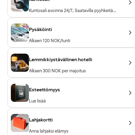
Kuntosali avoinna 24/7, Saatavilla pyyhkeitä
lainaksi, Kuntosalilaitteet, Kardiolaitteet,
Vapaapainot
Pysäköinti
Alkaen 120 NOK/tunti
Lemmikkiystävällinen hotelli
Alkaen 300 NOK per majoitus
Esteettömyys
Lue lisää
Lahjakortti
Anna lahjaksi elämys