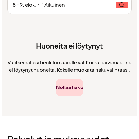
8 - 9. elok. • 1 Aikuinen
Huoneita ei löytynyt
Valitsemallesi henkilömäärälle valittuina päivämäärinä
ei löytynyt huoneita. Kokeile muokata hakuvalintaasi.
Nollaa haku
Sisältö
ladattu