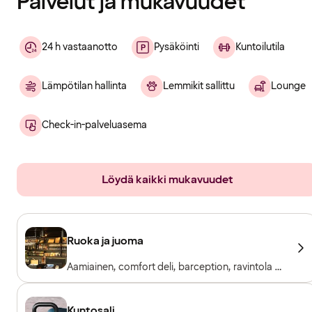
Palvelut ja mukavuudet
24 h vastaanotto
Pysäköinti
Kuntoilutila
Lämpötilan hallinta
Lemmikit sallittu
Lounge
Check-in-palveluasema
Löydä kaikki mukavuudet
Ruoka ja juoma
Aamiainen, comfort deli, barception, ravintola &
baari
Kuntosali