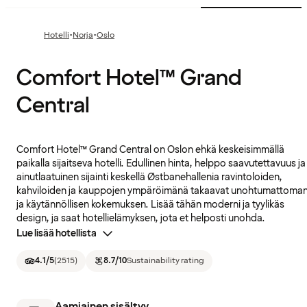
·
·
Hotelli
Norja
Oslo
Comfort Hotel™ Grand
Central
Comfort Hotel™ Grand Central on Oslon ehkä keskeisimmällä
paikalla sijaitseva hotelli. Edullinen hinta, helppo saavutettavuus ja
ainutlaatuinen sijainti keskellä Østbanehallenia ravintoloiden,
kahviloiden ja kauppojen ympäröimänä takaavat unohtumattoma
ja käytännöllisen kokemuksen. Lisää tähän moderni ja tyylikäs
design, ja saat hotellielämyksen, jota et helposti unohda.
Lue lisää hotellista
4.1
/5
(
2515
)
8.7
/10
Sustainability rating
Aamiainen sisältyy