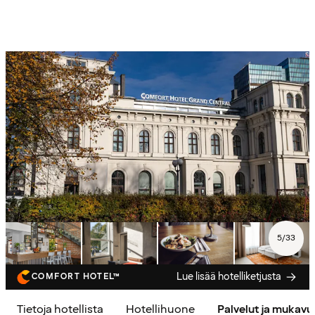
5
/
33
Lue lisää hotelliketjusta
COMFORT HOTEL™
Tietoja hotellista
Hotellihuone
Palvelut ja mukav