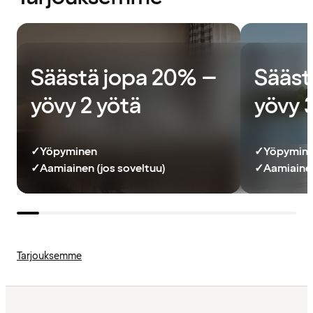
Säästä jopa 20% –
Sääst
yövy 2 yötä
yövy 
✓
Yöpyminen
✓
Yöpymin
✓
Aamiainen (jos soveltuu)
✓
Aamiainen
Tarjouksemme