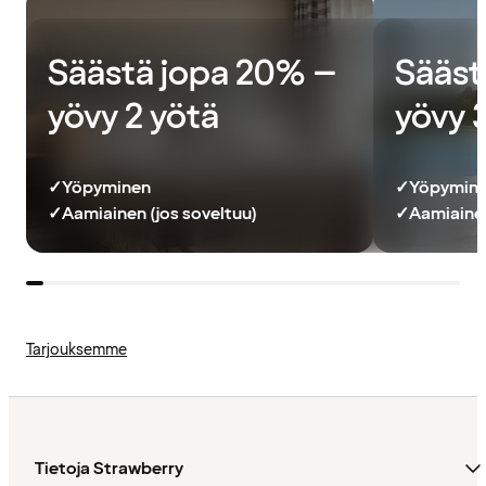
Säästä jopa 20% –
Sääst
yövy 2 yötä
yövy 
✓
Yöpyminen
✓
Yöpymin
✓
Aamiainen (jos soveltuu)
✓
Aamiainen
Tarjouksemme
Tietoja Strawberry