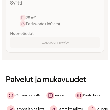
Sviitti
25 m²
Parivuode (160 cm)
Huonetiedot
Loppuunmyyty
Sisältö
ladattu
Palvelut ja mukavuudet
24 h vastaanotto
Pysäköinti
Kuntoilutila
Lämpötilan hallinta
Lemmikit sallittu
Lounge