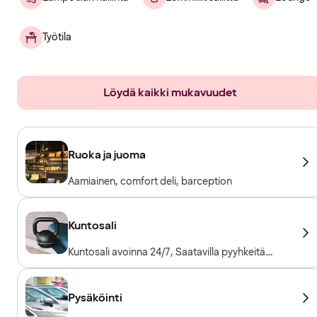
Työtila
Löydä kaikki mukavuudet
Ruoka ja juoma
Aamiainen, comfort deli, barception
Kuntosali
Kuntosali avoinna 24/7, Saatavilla pyyhkeitä
lainaksi, Kuntosalilaitteet, Kardiolaitteet,
Vapaapainot
Pysäköinti