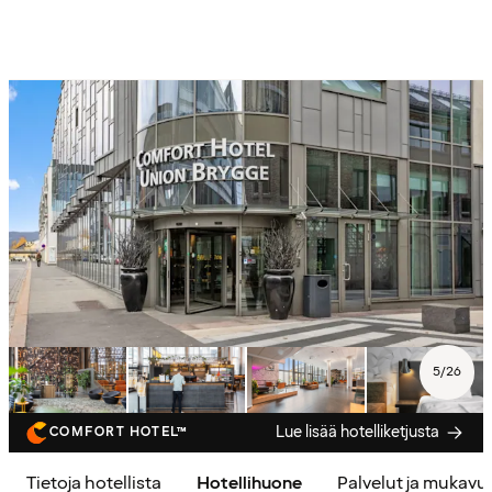
5
/
26
Lue lisää hotelliketjusta
COMFORT HOTEL™
Tietoja hotellista
Hotellihuone
Palvelut ja mukavu