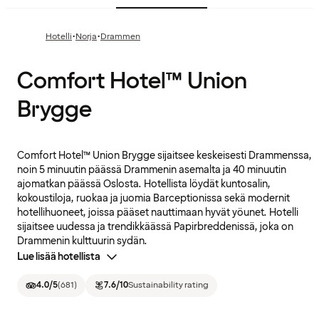
·
·
Hotelli
Norja
Drammen
Comfort Hotel™ Union
Brygge
Comfort Hotel™ Union Brygge sijaitsee keskeisesti Drammenssa,
noin 5 minuutin päässä Drammenin asemalta ja 40 minuutin
ajomatkan päässä Oslosta. Hotellista löydät kuntosalin,
kokoustiloja, ruokaa ja juomia Barceptionissa sekä modernit
hotellihuoneet, joissa pääset nauttimaan hyvät yöunet. Hotelli
sijaitsee uudessa ja trendikkäässä Papirbreddenissä, joka on
Drammenin kulttuurin sydän.
Lue lisää hotellista
4.0
/5
(
681
)
7.6
/10
Sustainability rating