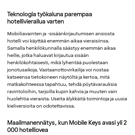
Teknologia työkaluna parempaa
hotellivierailua varten
Mobiiliavainten ja -sisäänkirjautumisen ansiosta
hotelli voi käyttää enemmän aikaa vieraisiinsa.
Samalla henkilökunnalla säästyy enemmän aikaa
heille, jotka haluavat kirjautua sisään
henkilökohtaisesti, mikä lyhentää puolestaan
jonotusaikoja. Vastaanottovirkailija voi nostaa
katseensa tietokoneen näytöltä ja kertoa, mitä
matkakohteessa tapahtuu, tehdä pöytävarauksia
ravintoloihin, tarjoilla kupin kahvia ja muuten vain
huolehtia vieraista. Useita älykkäitä toimintoja ja uusia
kieliversioita on odotettavissa.
Maailmanennätys, kun Mobile Keys avasi yli 2
000 hotelliovea