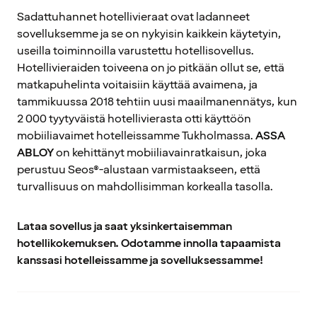
Sadattuhannet hotellivieraat ovat ladanneet
sovelluksemme ja se on nykyisin kaikkein käytetyin,
useilla toiminnoilla varustettu hotellisovellus.
Hotellivieraiden toiveena on jo pitkään ollut se, että
matkapuhelinta voitaisiin käyttää avaimena, ja
tammikuussa 2018 tehtiin uusi maailmanennätys, kun
2 000 tyytyväistä hotellivierasta otti käyttöön
mobiiliavaimet hotelleissamme Tukholmassa.
ASSA
ABLOY
on kehittänyt mobiiliavainratkaisun, joka
perustuu Seos®-alustaan varmistaakseen, että
turvallisuus on mahdollisimman korkealla tasolla.
Lataa sovellus ja saat yksinkertaisemman
hotellikokemuksen. Odotamme innolla tapaamista
kanssasi hotelleissamme ja sovelluksessamme!