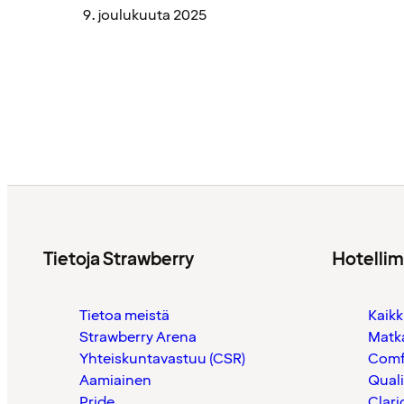
9. joulukuuta 2025
Tietoja Strawberry
Hotelli
Tietoa meistä
Kaikk
Strawberry Arena
Matk
Yhteiskuntavastuu (CSR)
Comf
Aamiainen
Quali
Pride
Clari