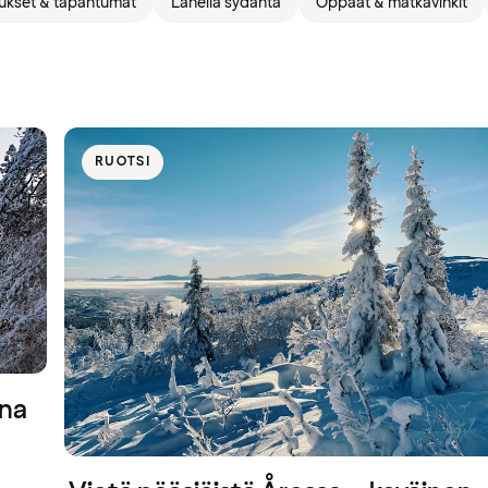
ukset & tapahtumat
Lähellä sydäntä
Oppaat & matkavinkit
RUOTSI
una