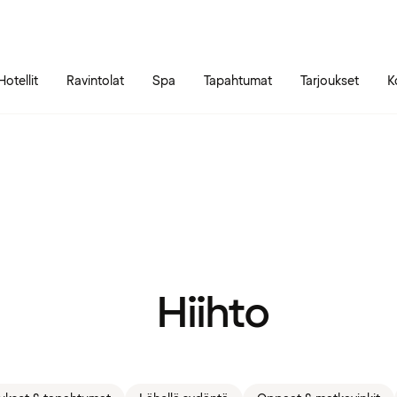
Siirry sivun sisältöön
Siirry sivun päävalikkoon
Hotellit
Ravintolat
Spa
Tapahtumat
Tarjoukset
K
Hiihto