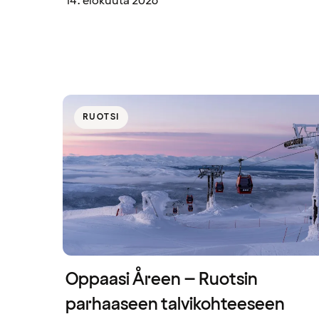
14. elokuuta 2026
RUOTSI
Oppaasi Åreen – Ruotsin
parhaaseen talvikohteeseen