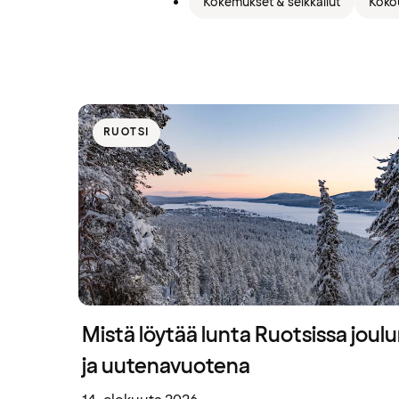
Kokemukset & seikkailut
Koko
RUOTSI
Mistä löytää lunta Ruotsissa joul
ja uutenavuotena