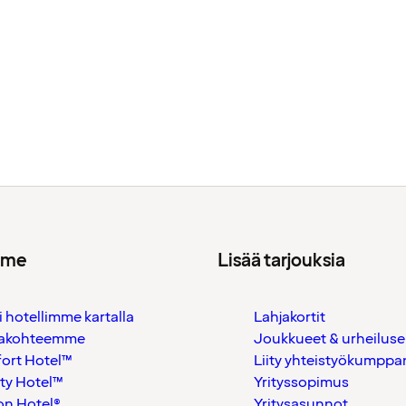
mme
Lisää tarjouksia
i hotellimme kartalla
Lahjakortit
akohteemme
Joukkueet & urheiluse
ort Hotel™
Liity yhteistyökumppan
ty Hotel™
Yrityssopimus
on Hotel®
Yritysasunnot