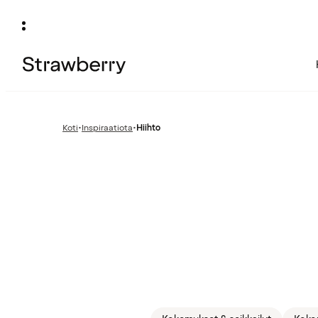
Koti
•
Inspiraatiota
•
Hiihto
Edellinen
sivu: