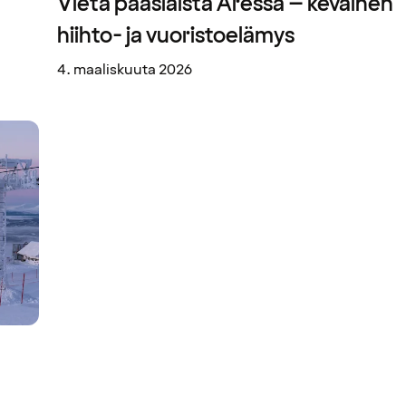
Vietä pääsiäistä Åressa – keväinen
hiihto- ja vuoristoelämys
4. maaliskuuta 2026