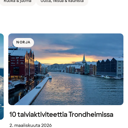
Ruoka & juoma
Uutta, fiksua & kaunista
NORJA
10 talviaktiviteettia Trondheimissa
2. maaliskuuta 2026