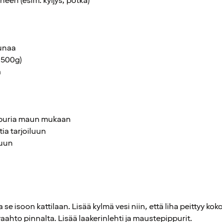
neen (esim. kyljys, potka)
runaa
. 500g)
ä
ppuria maun mukaan
ia tarjoiluun
luun
ta se isoon kattilaan. Lisää kylmä vesi niin, että liha peittyy
vaahto pinnalta. Lisää laakerinlehti ja maustepippurit.