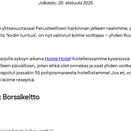
Julkaistu: 20. elokuuta 2025
 ylitsevuotavaa! Perusteellisen harkinnan jälkeen raatimme, 
istä "kodin tuntua", on nyt valinnut kolme voittajaa – yhden R
tarjolla syksyn aikana
Home Hotel
-hotelleissamme kyseisissä
illeen päivällisen, joten ehkä olet onnekas ja saat yhden voitt
ajoitut jossakin 55 pohjoismaisesta hotellistamme! Jos et, vo
ki kolme reseptiä.
 Borssikeitto