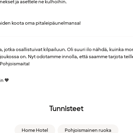
nekset ja asettele ne kulhoihin.
eraiden koota oma pitaleipäunelmansa!
, jotka osallistuivat kilpailuun. Oli suuri ilo nähdä, kuinka mo
oukossa on. Nyt odotamme innolla, että saamme tarjota teille 
Pohjoismaita!
in 🧡
Tunnisteet
Home Hotel
Pohjoismainen ruoka