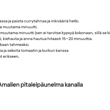
sa ja paista currytahnaa ja inkivääriä hetki.
ista muutama minuutti.
 muutama minuutti (sen ei tarvitse kypsyä kokonaan, sillä se k
t, kiehauta ja anna hautua hitaasti 15–20 minuuttia.
aikaan tahmeaksi.
ia ja sekoita tomaatin ja kurkun kanssa
t erikseen.
 Amalien pitaleipäunelma kanalla