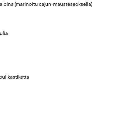
aloina (marinoitu cajun-mausteseoksella)
ulia
pulikastiketta