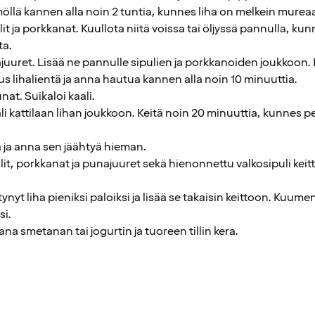
öllä kannen alla noin 2 tuntia, kunnes liha on melkein murea
ulit ja porkkanat. Kuullota niitä voissa tai öljyssä pannulla, k
ta.
ajuuret. Lisää ne pannulle sipulien ja porkkanoiden joukkoon
us lihalientä ja anna hautua kannen alla noin 10 minuuttia.
nat. Suikaloi kaali.
li kattilaan lihan joukkoon. Keitä noin 20 minuuttia, kunnes pe
a ja anna sen jäähtyä hieman.
lit, porkkanat ja punajuuret sekä hienonnettu valkosipuli keit
tynyt liha pieniksi paloiksi ja lisää se takaisin keittoon. Kuume
si.
na smetanan tai jogurtin ja tuoreen tillin kera.