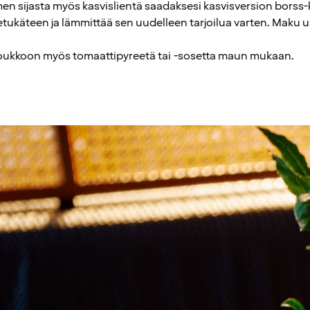
emen sijasta myös kasvislientä saadaksesi kasvisversion borss-
etukäteen ja lämmittää sen uudelleen tarjoilua varten. Maku u
.
n joukkoon myös tomaattipyreetä tai -sosetta maun mukaan.