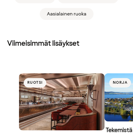
Aasialainen ruoka
Viimeisimmät lisäykset
RUOTSI
NORJA
Tekemistä