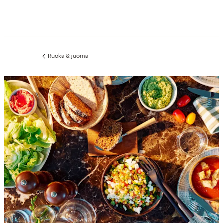
Ruoka & juoma
Edellinen
sivu: