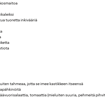
okosmaitoa
uikaleiksi
tua tuoretta inkivääriä
ta
a
iketta
utiota
eluiten tahmeaa, jotta se imee kastikkeen itseensä
aapähkinöitä
 jäävuorisalaattia, tomaattia (mieluiten suuria, pehmeitä pihvi