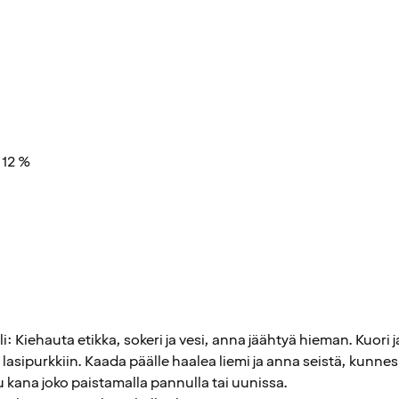
 12 %
i: Kiehauta etikka, sokeri ja vesi, anna jäähtyä hieman. Kuori ja
 ne lasipurkkiin. Kaada päälle haalea liemi ja anna seistä, kunne
kana joko paistamalla pannulla tai uunissa.