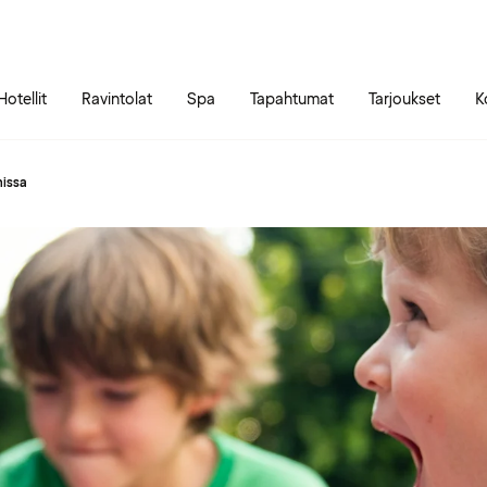
Siirry sivun sisältöön
Siirry sivun päävalikkoon
Hotellit
Ravintolat
Spa
Tapahtumat
Tarjoukset
K
missa