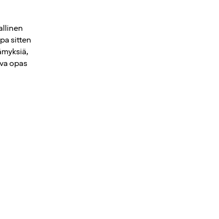
allinen
pa sitten
lämyksiä,
ava opas