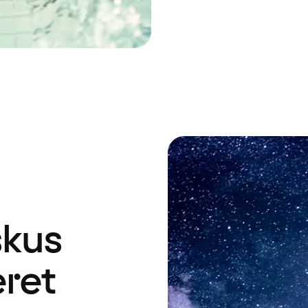
skus
eret