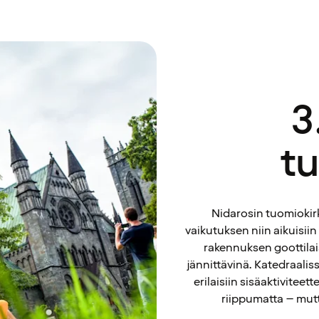
3
t
Nidarosin tuomiokirk
vaikutuksen niin aikuisiin
rakennuksen goottilais
jännittävinä. Katedraaliss
erilaisiin sisäaktivitee
riippumatta – mutt