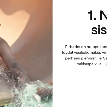
1. 
si
Pirbadet on huippusuosi
löydät vesiliukumäkiä, vir
perheen pienimmille. Se 
pakkaspäiville – 