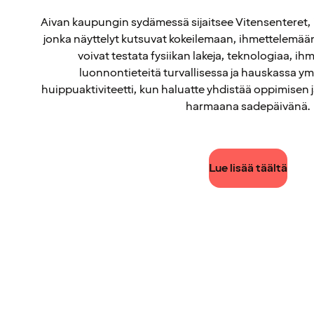
Aivan kaupungin sydämessä sijaitsee Vitensenteret, i
jonka näyttelyt kutsuvat kokeilemaan, ihmettelemään 
voivat testata fysiikan lakeja, teknologiaa, ih
luonnontieteitä turvallisessa ja hauskassa y
huippuaktiviteetti, kun haluatte yhdistää oppimisen ja
harmaana sadepäivänä.
Lue lisää täältä