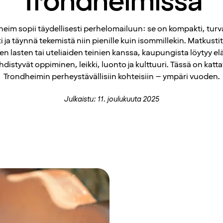
Trondheimissa
eim sopii täydellisesti perhelomailuun: se on kompakti, turv
 ja täynnä tekemistä niin pienille kuin isommillekin. Matkustit
ten lasten tai uteliaiden teinien kanssa, kaupungista löytyy e
yhdistyvät oppiminen, leikki, luonto ja kulttuuri. Tässä on katt
Trondheimin perheystävällisiin kohteisiin – ympäri vuoden.
Julkaistu: 11. joulukuuta 2025