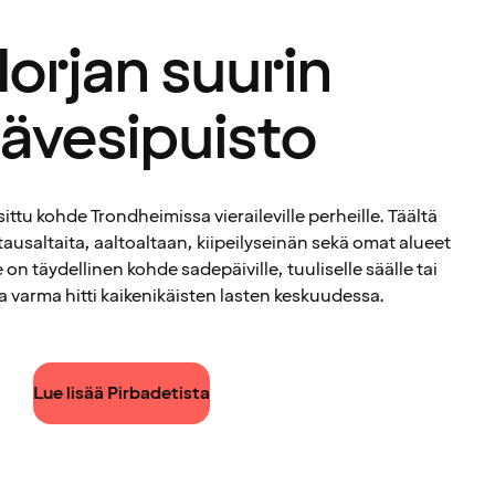
Norjan suurin
sävesipuisto
ttu kohde Trondheimissa vieraileville perheille. Täältä
tausaltaita, aaltoaltaan, kiipeilyseinän sekä omat alueet
on täydellinen kohde sadepäiville, tuuliselle säälle tai
ja varma hitti kaikenikäisten lasten keskuudessa.
Lue lisää Pirbadetista