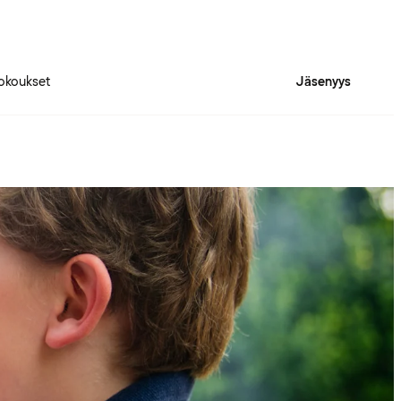
okoukset
Jäsenyys