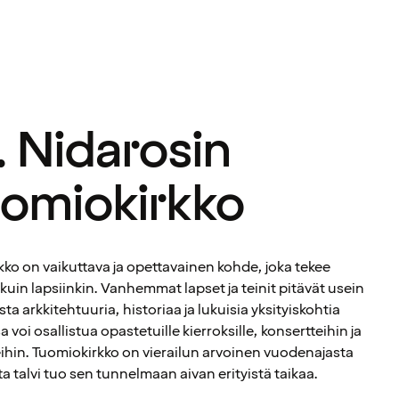
. Nidarosin
uomiokirkko
ko on vaikuttava ja opettavainen kohde, joka tekee
 kuin lapsiinkin. Vanhemmat lapset ja teinit pitävät usein
ta arkkitehtuuria, historiaa ja lukuisia yksityiskohtia
a voi osallistua opastetuille kierroksille, konsertteihin ja
tteihin. Tuomiokirkko on vierailun arvoinen vuodenajasta
a talvi tuo sen tunnelmaan aivan erityistä taikaa.