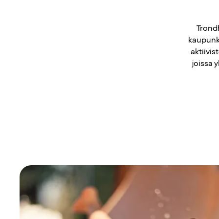
Trondh
kaupunki
aktiivis
joissa 