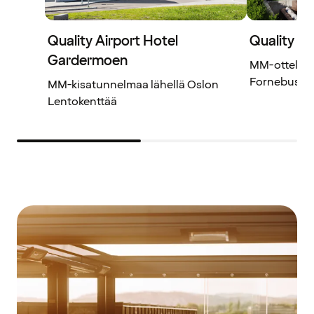
Quality Airport Hotel
Quality H
Gardermoen
MM-ottelut j
Fornebussa
MM-kisatunnelmaa lähellä Oslon
Lentokenttää