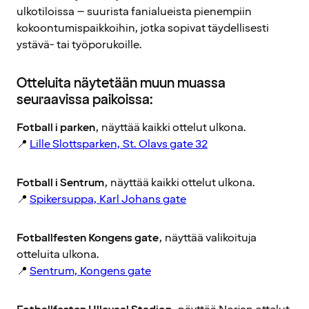
ulkotiloissa – suurista fanialueista pienempiin
kokoontumispaikkoihin, jotka sopivat täydellisesti
ystävä- tai työporukoille.
Otteluita näytetään muun muassa
seuraavissa paikoissa:
Fotball i parken
, näyttää kaikki ottelut ulkona.
📍
Lille Slottsparken, St. Olavs gate 32
Fotball i Sentrum
, näyttää kaikki ottelut ulkona.
📍
Spikersuppa, Karl Johans gate
Fotballfesten Kongens gate
, näyttää valikoituja
otteluita ulkona.
📍
Sentrum, Kongens gate