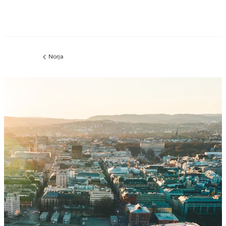
Norja
Edellinen
sivu: