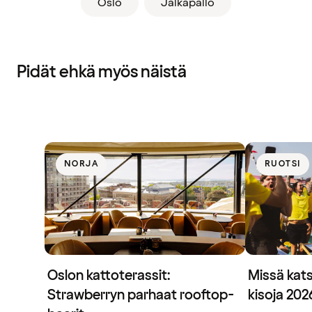
Oslo
Jalkapallo
Pidät ehkä myös näistä
NORJA
RUOTSI
Oslon kattoterassit:
Missä kat
Strawberryn parhaat rooftop-
kisoja 20