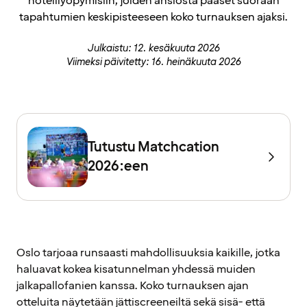
hotelliyöpymisiin, joiden ansiosta pääset suoraan
tapahtumien keskipisteeseen koko turnauksen ajaksi.
Julkaistu: 12. kesäkuuta 2026
Viimeksi päivitetty: 16. heinäkuuta 2026
Tutustu Matchcation
2026:een
Oslo tarjoaa runsaasti mahdollisuuksia kaikille, jotka
haluavat kokea kisatunnelman yhdessä muiden
jalkapallofanien kanssa. Koko turnauksen ajan
otteluita näytetään jättiscreeneiltä sekä sisä- että