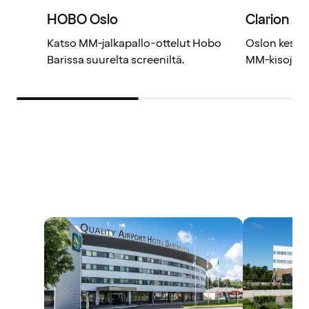
HOBO Oslo
Clarion H
Katso MM-jalkapallo-ottelut Hobo
Oslon keskus
Barissa suurelta screeniltä.
MM-kisojen 