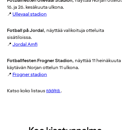
Fotballfesten Ullevaal Stadion
, näyttää Norjan ottelut
16. ja 26. kesäkuuta ulkona.
📍
Ullevaal stadion
Fotball på Jordal
, näyttää valikoituja otteluita
sisätiloissa.
📍
Jordal Amfi
Fotballfesten Frogner Stadion
, näyttää 11 heinäkuuta
käytävän Norjan ottelun 11 ulkona.
📍
Frogner stadion
Katso koko listaus
täältä.
.